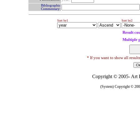
Bibliographic
Commentary:
Sort by1
Sort by2
Result co
Multiple 
* If you want to show all result
Copyright © 2005- Art R
(System) Copyright © 2005