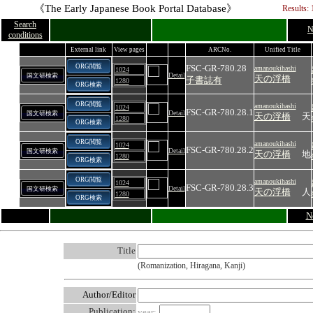
《The Early Japanese Book Portal Database》
Results: 
Search
N
conditions
External link
View pages
ARCNo.
Unified Title
ORG閲覧
FSC-GR-780.28
amanoukihashi
1024
Detail
国文研検索
天の浮橋
子書誌有
1280
ORG検索
ORG閲覧
amanoukihashi
1024
FSC-GR-780.28.1
Detail
国文研検索
天の浮橋
天
1280
ORG検索
ORG閲覧
amanoukihashi
1024
FSC-GR-780.28.2
Detail
国文研検索
天の浮橋
地
1280
ORG検索
ORG閲覧
amanoukihashi
1024
FSC-GR-780.28.3
Detail
国文研検索
天の浮橋
人
1280
ORG検索
N
Title
(Romanization, Hiragana, Kanji)
Author/Editor
Publication:
year: