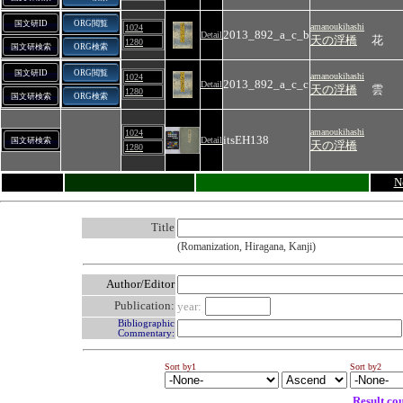
国文研ID
ORG閲覧
amanoukihashi
1024
2013_892_a_c_b
Detail
天の浮橋
花
1280
国文研検索
ORG検索
国文研ID
ORG閲覧
amanoukihashi
1024
2013_892_a_c_c
Detail
天の浮橋
雲
1280
国文研検索
ORG検索
amanoukihashi
1024
itsEH138
Detail
国文研検索
天の浮橋
1280
N
Title
(Romanization, Hiragana, Kanji)
Author/Editor
Publication:
year:
Bibliographic
Commentary:
Sort by1
Sort by2
Result co