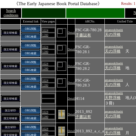
《The Early Japanese Book Portal Database》
Results: 1
Search
N
conditions
External link
View pages
ARCNo.
Unified Title
ORG閲覧
FSC-GR-780.28
amanoukihashi
1024
Detail
国文研検索
天の浮橋
子書誌有
1280
ORG検索
ORG閲覧
FSC-GR-
amanoukihashi
1024
Detail
国文研検索
天の浮橋
天
780.28.1
1280
ORG検索
ORG閲覧
FSC-GR-
amanoukihashi
1024
Detail
国文研検索
天の浮橋
地
780.28.2
1280
ORG検索
ORG閲覧
FSC-GR-
amanoukihashi
1024
Detail
国文研検索
天の浮橋
人
780.28.3
1280
ORG検索
amanoukihashi
天野浮橋
地人(
H114
Detail
国文研検索
３冊)
国文研ID
ORG閲覧
2013_892
amanoukihashi
1024
Detail
天の浮橋
子書誌有
1280
国文研検索
ORG検索
国文研ID
ORG閲覧
amanoukihashi
1024
2013_892_a_c_a
Detail
天の浮橋
月
1280
国文研検索
ORG検索