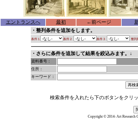
エントランスへ
最初
←
前ページ
・整列条件を追加をします。
条件１
条件２
条件３
整列
・さらに条件を追加して結果を絞込みます。↓
資料番号：
住所：
キーワード：
検索条件を入れたら下のボタンをクリ
Copyright © 2014- Art Research C