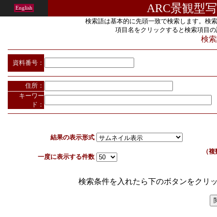
ARC景観型
English
検索語は基本的に先頭一致で検索します。検索
項目名をクリックすると検索項目の
検索
資料番号：
住所：
キーワー
ド：
結果の表示形式
（複
一度に表示する件数
検索条件を入れたら下のボタンをクリ