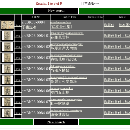
Results: 1 to 9 of 9
日本語版へ»
New search
s
ARCNo.
Unified Title
Author/Editor
Genre
arcBK03-0084
ehonbanzukeshuu
歌舞伎
、
絵本番
Detail
[絵本番付集]
子書誌有
hanatomitsuyukinokusunoki
arcBK03-0084-01
歌舞伎番付（絵
Detail
花兼見雪楠
ashiyadoumanoouchikagami
arcBK03-0084-02
歌舞伎番付（絵
Detail
芦屋道満大内鑑
misaonohanatobanokoizuka
arcBK03-0084-03
歌舞伎番付（絵
Detail
貞操花鳥羽恋塚
dekiakiyawatamatsuri
arcBK03-0084-04
歌舞伎番付（絵
Detail
当穐八幡祭
komayamatokumoinoshiranami
arcBK03-0084-05
歌舞伎番付（絵
Detail
高麗大和皇白浪
sanmongosannokiri
arcBK03-0084-06
歌舞伎番付（絵
Detail
楼門五山桐
wakazakariheikemonogatari
arcBK03-0084-07
歌舞伎番付（絵
Detail
壮平家物語
mutsumashizukihouraisoga
arcBK03-0084-08
歌舞伎番付（絵
Detail
陬蓬莱曽我
New search