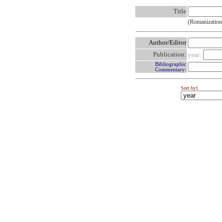
Title
(Romanization
Author/Editor
Publication:
year:
Bibliographic
Commentary:
Sort by1