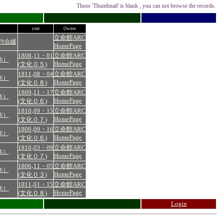
Those 'Thumbnail' is blank , you can not browse the records.
year
Owner
立命館ARC
付合綴
HomePage
.
1808
11・01
立命館ARC
本）
HomePage
(
文化０５
)
.
1811
08・04
立命館ARC
本）
HomePage
(
文化０８
)
.
1809
11・17
立命館ARC
本）
HomePage
(
文化０６
)
.
1810
09・15
立命館ARC
本）
HomePage
(
文化０７
)
.
1809
09・16
立命館ARC
本）
HomePage
(
文化０６
)
.
1810
03・09
立命館ARC
本）
HomePage
(
文化０７
)
.
1806
11・05
立命館ARC
本）
HomePage
(
文化０３
)
.
1811
01・15
立命館ARC
本）
HomePage
(
文化０８
)
Login