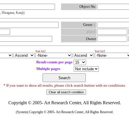
Object No.
, Hiragana, Kanji)
Genre：
place:
Owner
Sort by2
Sort by3
Result counts per page
Multiple pages
* If you want to show all results, please click search button with no conditions.
Copyright © 2005- Art Research Center, All Rights Reserved.
(System) Copyright © 2005- Art Research Center, All Rights Reserved.