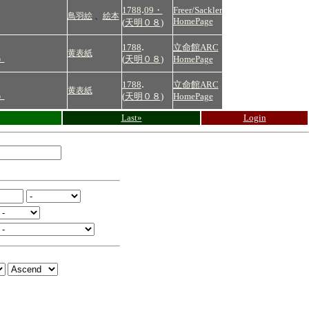
.
1788
09・
Freer/Sackler
鳥羽絵
、
絵本
HomePage
(
天明０８
)
.
1788
立命館ARC
黄表紙
(
天明０８
)
HomePage
）
.
1788
立命館ARC
黄表紙
(
天明０８
)
HomePage
）
Last»
Login