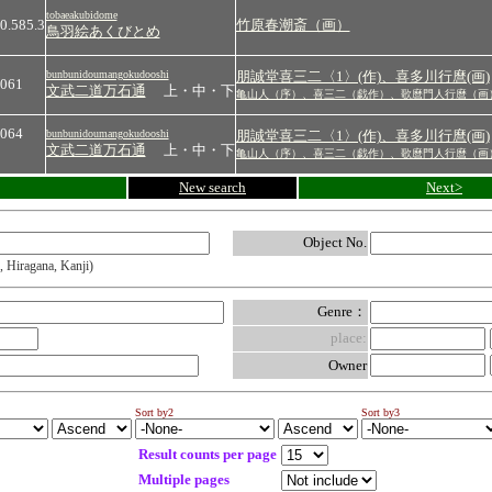
tobaeakubidome
0.585.3
竹原春潮斎（画）
鳥羽絵あくびとめ
bunbunidoumangokudooshi
朋誠堂喜三二〈1〉(作)、喜多川行麿(画)
061
文武二道万石通
上・中・下
亀山人（序）、喜三二（戯作）、歌麿門人行麿（画
064
bunbunidoumangokudooshi
朋誠堂喜三二〈1〉(作)、喜多川行麿(画)
文武二道万石通
上・中・下
亀山人（序）、喜三二（戯作）、歌麿門人行麿（画
New search
Next>
Object No.
, Hiragana, Kanji)
Genre：
place:
Owner
Sort by2
Sort by3
Result counts per page
Multiple pages