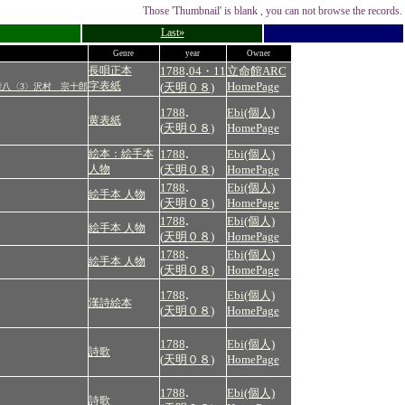
Those 'Thumbnail' is blank , you can not browse the records.
Last»
Genre
year
Owner
.
長唄正本
1788
04・11
立命館ARC
字表紙
HomePage
(
天明０８
)
八〈3〉沢村 宗十郎
.
1788
Ebi(個人)
黄表紙
(
天明０８
)
HomePage
.
絵本：絵手本
1788
Ebi(個人)
人物
(
天明０８
)
HomePage
.
1788
Ebi(個人)
絵手本 人物
(
天明０８
)
HomePage
.
1788
Ebi(個人)
絵手本 人物
(
天明０８
)
HomePage
.
1788
Ebi(個人)
絵手本 人物
(
天明０８
)
HomePage
.
1788
Ebi(個人)
漢詩絵本
(
天明０８
)
HomePage
.
1788
Ebi(個人)
詩歌
(
天明０８
)
HomePage
.
1788
Ebi(個人)
詩歌