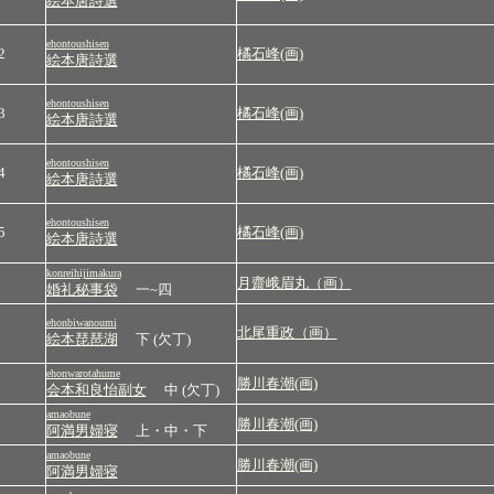
絵本唐詩選
ehontoushisen
2
橘石峰(画)
絵本唐詩選
ehontoushisen
3
橘石峰(画)
絵本唐詩選
ehontoushisen
4
橘石峰(画)
絵本唐詩選
ehontoushisen
5
橘石峰(画)
絵本唐詩選
konreihijimakura
月齋峨眉丸（画）
婚礼秘事袋
一~四
ehonbiwanoumi
北尾重政（画）
絵本琵琶湖
下 (欠丁)
ehonwarotahume
勝川春潮(画)
会本和良怡副女
中 (欠丁)
amaobune
勝川春潮(画)
阿満男婦寝
上・中・下
amaobune
勝川春潮(画)
阿満男婦寝