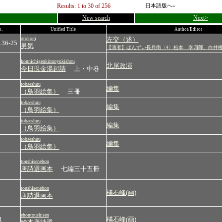
Results: 1 to 30 of 256
日本語版へ»
New search
Next>
.
Unified Title
Author/Editor
otokogi
左交（述）
136-25
男気
【演者】ばんずい長兵衛〈4〉松本 幸四郎、白井権
konnichigenkinnoyukishou
北尾政演
今日現金湯起請
上・中巻
tobaeshuu
編集
（鳥羽絵集）
三冊
tobaeshuu
編集
（鳥羽絵集）
tobaeshuu
編集
（鳥羽絵集）
tobaeshuu
編集
（鳥羽絵集）
toushisenehon
唐詩選画本
七編三十五冊
toushisenehon
橘石峰(画)
唐詩選画本
ehontoushisen
1
橘石峰(画)