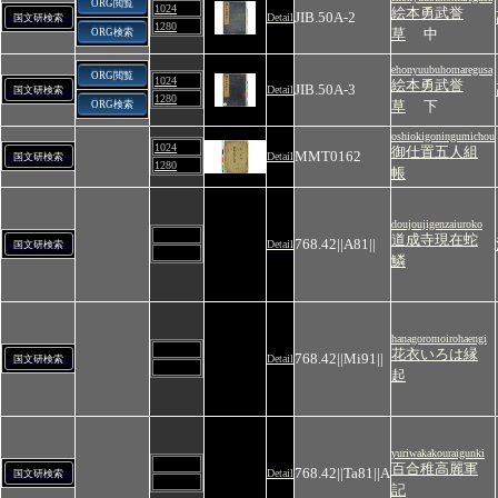
ORG閲覧
1024
絵本勇武誉
JIB.50A-2
Detail
国文研検索
1280
草
中
ORG検索
ehonyuubuhomaregusa
ORG閲覧
1024
絵本勇武誉
JIB.50A-3
Detail
国文研検索
1280
草
下
ORG検索
oshiokigoningumichou
1024
御仕置五人組
MMT0162
Detail
国文研検索
1280
帳
doujoujigenzaiuroko
道成寺現在蛇
768.42||A81||
Detail
国文研検索
鱗
hanagoromoirohaengi
花衣いろは縁
768.42||Mi91||
Detail
国文研検索
起
yuriwakakouraigunki
百合稚高麗軍
768.42||Ta81||A
Detail
国文研検索
記