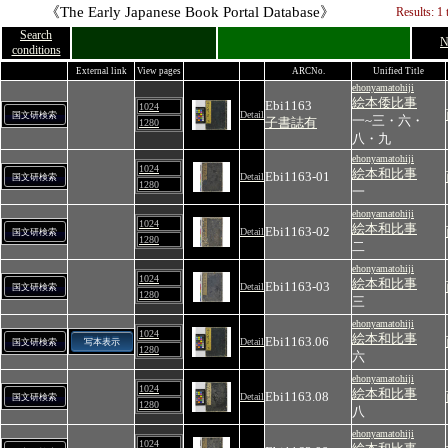
《The Early Japanese Book Portal Database》
Results: 1 
Search
N
conditions
External link
View pages
ARCNo.
Unified Title
ehonyamatohiji
絵本倭比事
Ebi1163
1024
Detail
国文研検索
一~三・六・
子書誌有
1280
八・九
ehonyamatohiji
1024
絵本和比事
Ebi1163-01
Detail
国文研検索
1280
一
ehonyamatohiji
1024
絵本和比事
Ebi1163-02
Detail
国文研検索
1280
二
ehonyamatohiji
1024
絵本和比事
Ebi1163-03
Detail
国文研検索
1280
三
ehonyamatohiji
1024
絵本和比事
Ebi1163.06
Detail
国文研検索
写本表示
1280
六
ehonyamatohiji
1024
絵本和比事
Ebi1163.08
Detail
国文研検索
1280
八
ehonyamatohiji
1024