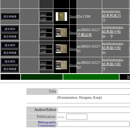
ehonizumigawa
1024
絵本和泉川
Ebi1398
Detail
国文研検索
1280
下
ehonhimekomatsu
国文研ID
arcBK02-0227
1024
絵本姫小松
Detail
子書誌有
1280
中・下
国文研検索
ehonhimekomatsu
国文研ID
arcBK02-0227-
1024
絵本姫小松
Detail
01
1280
中
国文研検索
ehonhimekomatsu
国文研ID
arcBK02-0227-
1024
絵本姫小松
Detail
02
1280
下
国文研検索
N
Title
(Romanization, Hiragana, Kanji)
Author/Editor
Publication:
year:
Bibliographic
Commentary: