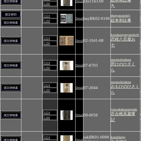
絵本和比事
Ebi1163.09
Detail
国文研検索
1280
九
国文研ID
ehonyamatohiji
1024
hayBK02-0166
Detail
絵本和比事
1280
国文研検索
koisakurayaoyaoshichi
1024
恋桜八百屋お
02-1041-08
Detail
国文研検索
1280
七
omoinohizakura
1024
思ひのひざく
07-0703
Detail
国文研検索
1280
ら
omoinohizakura
1024
おもひのひさく
07-2044
Detail
国文研検索
1280
ら
yuriwakakouraigunki
1024
百合稚高麗軍
09-0056
Detail
国文研検索
1280
記
sakBK01-0090
koushikego
1024
Detail
国文研検索