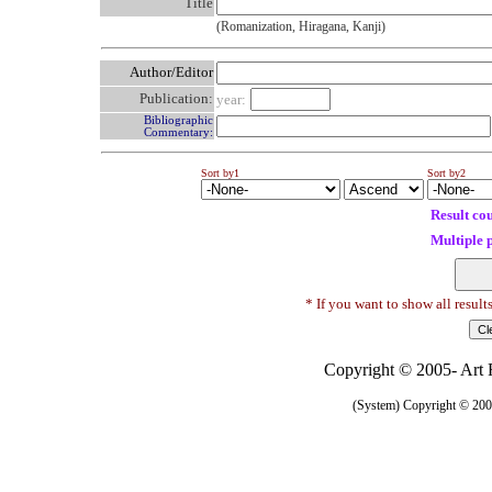
Title
(Romanization, Hiragana, Kanji)
Author/Editor
Publication:
year:
Bibliographic
Commentary:
Sort by1
Sort by2
Result co
Multiple 
* If you want to show all result
Copyright © 2005- Art R
(System) Copyright © 2005