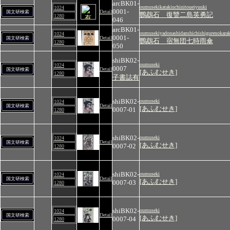
arcBK01-
oumusekikatakiuchinitoueiyuuki
1024
0001-
Detail
国文研検索
鸚鵡石 復讐二島英勇記
1280
046
arcBK01-
oumusekiyadonashidanshichishigurenokarak
1024
0001-
Detail
国文研検索
鸚鵡石 宿無団七時雨傘
1280
050
shiBK02-
oumuseki
1024
0007
Detail
国文研検索
[あふむせき]
1280
子書誌有
shiBK02-
oumuseki
1024
Detail
国文研検索
[あふむせき]
0007-01
1280
shiBK02-
oumuseki
1024
Detail
国文研検索
[あふむせき]
0007-02
1280
shiBK02-
oumuseki
1024
Detail
国文研検索
[あふむせき]
0007-03
1280
shiBK02-
oumuseki
1024
Detail
国文研検索
[あふむせき]
0007-04
1280