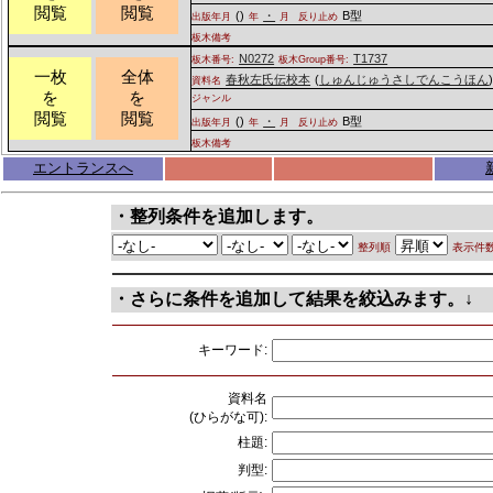
閲覧
閲覧
(
)
・
B型
出版年月
年
月
反り止め
板木備考
N0272
T1737
板木番号:
板木Group番号:
一枚
全体
春秋左氏伝校本
(
しゅんじゅうさしでんこうほん
資料名
を
を
ジャンル
閲覧
閲覧
(
)
・
B型
出版年月
年
月
反り止め
板木備考
エントランスへ
・整列条件を追加します。
整列順
表示件
・さらに条件を追加して結果を絞込みます。↓
キーワード:
資料名
(ひらがな可):
柱題:
判型: