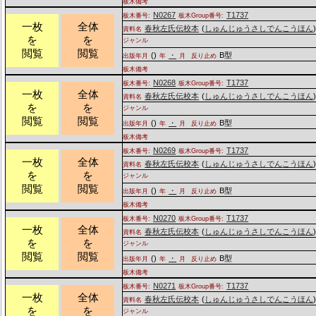
板木備考
N0267
T1737
板木番号:
板木Group番号:
一枚
全体
春秋左氏伝校本
(
しゅんじゅうさしでんこうほん
資料名
を
を
ジャンル
閲覧
閲覧
(
)
・
B型
出版年月
年
月
反り止め
板木備考
N0268
T1737
板木番号:
板木Group番号:
一枚
全体
春秋左氏伝校本
(
しゅんじゅうさしでんこうほん
資料名
を
を
ジャンル
閲覧
閲覧
(
)
・
B型
出版年月
年
月
反り止め
板木備考
N0269
T1737
板木番号:
板木Group番号:
一枚
全体
春秋左氏伝校本
(
しゅんじゅうさしでんこうほん
資料名
を
を
ジャンル
閲覧
閲覧
(
)
・
B型
出版年月
年
月
反り止め
板木備考
N0270
T1737
板木番号:
板木Group番号:
一枚
全体
春秋左氏伝校本
(
しゅんじゅうさしでんこうほん
資料名
を
を
ジャンル
閲覧
閲覧
(
)
・
B型
出版年月
年
月
反り止め
板木備考
N0271
T1737
板木番号:
板木Group番号:
一枚
全体
春秋左氏伝校本
(
しゅんじゅうさしでんこうほん
資料名
を
を
ジャンル