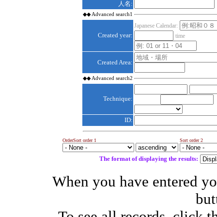
人名:
◆◆ Advanced search1
Japanese Calendar:
Created year:
time
Created Area:
◆◆ Advanced search2
Technique:
Material:
ID:
Order
Sort order 1
Sort order 2
The format of displaying the results:
When you have entered your
but
To see all records, click 