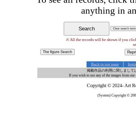
anything in an
※ All the records will be shown if you clic
se
Back to top page
Inst
掲載作品の利用に関しまして
If you wish to use any of the images from our 
Copyright © 2024- Art Re
(System) Copyright © 2005