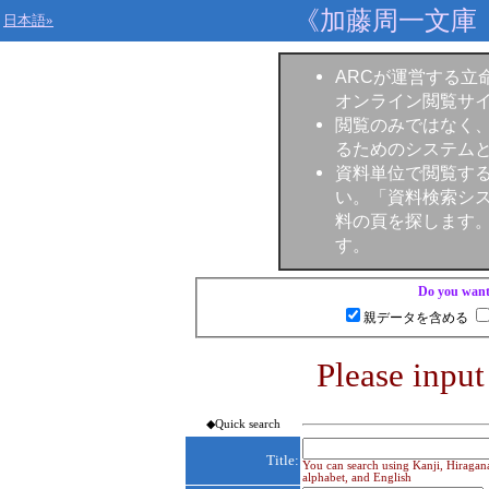
《加藤周一文庫
日本語»
ARCが運営する立
オンライン閲覧サ
閲覧のみではなく
るためのシステム
資料単位で閲覧す
い。「資料検索シ
料の頁を探します
す。
Do you want 
親データを含める
Please input
◆Quick search
Title:
You can search using Kanji, Hiragana
alphabet, and English