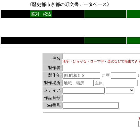
《歴史都市京都の町文書データベース》
整列・絞込
件名:
漢字・ひらがな・ローマ字・英訳などで検索でき
製作者:
製作年:
西暦:
製作場所:
主体:
メディア:
作品番号:
Set番号: