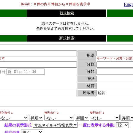
Engl
Result：
0
件の内
0
件目から
0
件目を表示中
新規検索
該当のデータは存在しません。
条件を変えて再度検索してください。
新規検索
用語:
ます
キーワード・分野・分類
分野:
分類:
月日:
技法:
材質:
所蔵者:
整列
条件１
整列条件２
整列条件３
結果の表示形式
一度に表示する件数:
補助画像