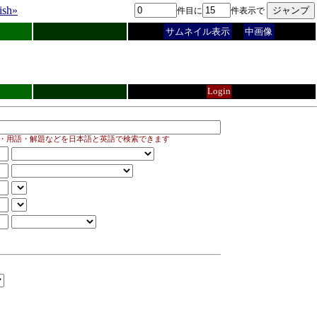
ish»
件目に
件表示で
サムネイル表示
中画像
Login
・用語・解題などを日本語と英語で検索できます