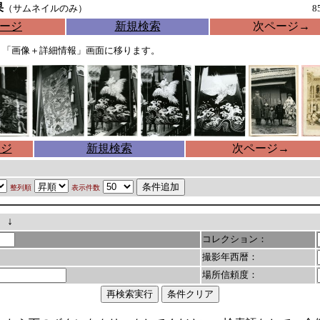
果
（サムネイルのみ）
8
ージ
新規検索
次ページ
→
、「画像＋詳細情報」画面に移ります。
ージ
新規検索
次ページ
→
整列順
表示件数
。↓
コレクション：
撮影年西暦：
場所信頼度：