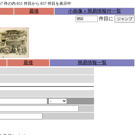
57
件の内
851
件目から
857
件目を表示中
最後
小画像＋簡易情報付一覧
件目に
最後
簡易情報一覧