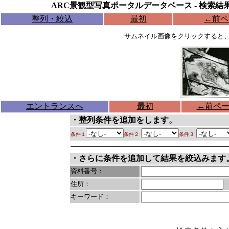
ARC景観型写真ポータルデータベース - 検索結
整列・絞込
最初
←
前ペ
サムネイル画像をクリックすると
エントランスへ
最初
←
前ペ
・整列条件を追加をします。
条件１
条件２
条件３
・さらに条件を追加して結果を絞込みます
資料番号：
住所：
キーワード：