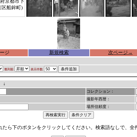
ージ
新規検索
次ページ
→
整列順
表示件数
。↓
コレクション：
撮影年西暦：
場所信頼度：
れたら下のボタンをクリックしてください。検索語なしで、全