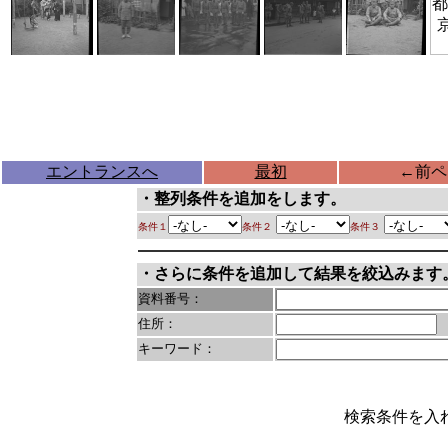
エントランスへ
最初
←
前ペ
・整列条件を追加をします。
条件１
条件２
条件３
・さらに条件を追加して結果を絞込みます
資料番号：
住所：
キーワード：
検索条件を入