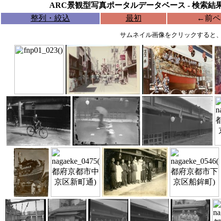
ARC景観型写真ポータルデータベース - 検索結
整列・絞込
最初
←
前ペ
サムネイル画像をクリックすると