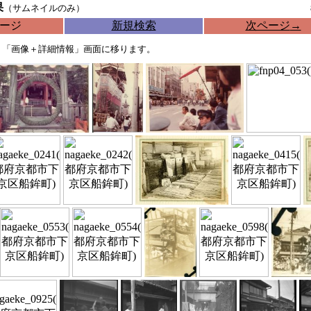
果
（サムネイルのみ）
ージ
新規検索
次ページ
→
、「画像＋詳細情報」画面に移ります。