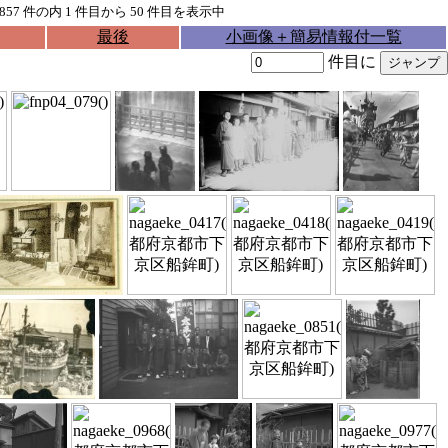
857
件の内
1
件目から
50
件目を表示中
最後
小画像＋簡易情報付一覧
件目に