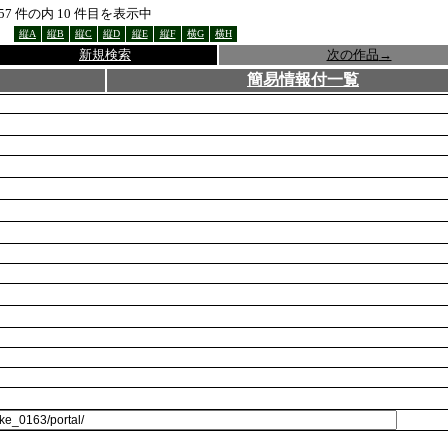
57
件の内
10
件目を表示中
縦A
縦B
縦C
縦D
縦E
縦F
横G
横H
新規検索
次の作品
→
簡易情報付一覧