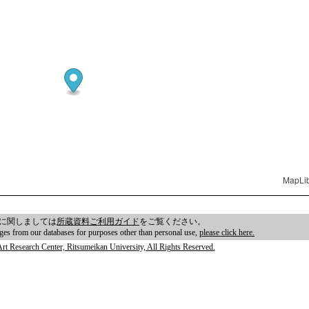
MapLi
に関しましては
所蔵資料ご利用ガイド
をご覧ください。
ages from our databases for purposes other than personal use,
please click here.
rt Research Center, Ritsumeikan University, All Rights Reserved.