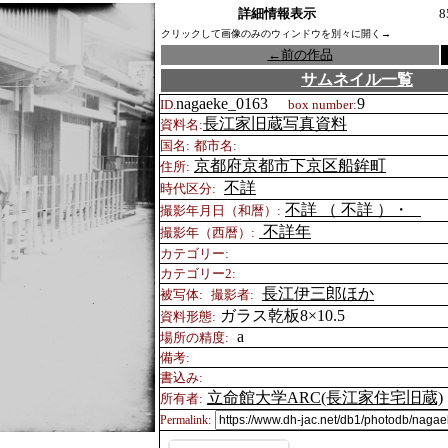
詳細情報表示
8
クリックして画像のみのウィンドウを別々に開く→
←
前の作品
サムネイル一覧
nagaeke_0163
9
ID.
box number:
長江家旧蔵写真資料
資料名:
国名:
都市名:
京都府京都市下京区船鉾町
住所:
不詳
時代区分:
不詳 （
不詳 ）・
撮影年月日（和暦）:
不詳年
撮影年（西暦）:
カテゴリー:
カテゴリー2:
長江伊三郎ほか
被写体:
撮影者:
ガラス乾板8×10.5
資料形態:
a
場所の精度:
備考:
書込み:
立命館大学ARC(長江家住宅旧蔵)
所有者:
Permalink: