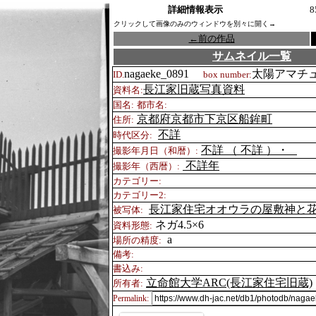
詳細情報表示
8
クリックして画像のみのウィンドウを別々に開く→
←
前の作品
サムネイル一覧
nagaeke_0891
太陽アマチ
ID.
box number:
長江家旧蔵写真資料
資料名:
国名:
都市名:
京都府京都市下京区船鉾町
住所:
不詳
時代区分:
不詳 （
不詳 ）・
撮影年月日（和暦）:
不詳年
撮影年（西暦）:
カテゴリー:
カテゴリー2:
長江家住宅オオウラの屋敷神と
被写体:
ネガ4.5×6
資料形態:
a
場所の精度:
備考:
書込み:
立命館大学ARC(長江家住宅旧蔵)
所有者:
Permalink: