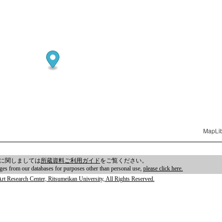
MapLi
に関しましては
所蔵資料ご利用ガイド
をご覧ください。
ages from our databases for purposes other than personal use,
please click here.
rt Research Center, Ritsumeikan University, All Rights Reserved.