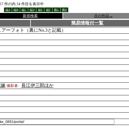
57
件の内
34
件目を表示中
縦A
縦B
縦C
縦D
縦E
縦F
横G
横H
新規検索
次の作品
→
簡易情報付一覧
ュアーフォト（裏にNo.3と記載）
花嫁
長江伊三郎ほか
撮影者: