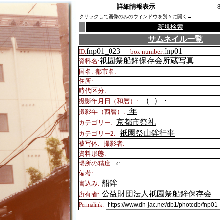
詳細情報表示
クリックして画像のみのウィンドウを別々に開く→
新規検索
サムネイル一覧
fnp01_023
fnp01
ID.
box number:
祇園祭船鉾保存会所蔵写真
資料名:
国名:
都市名:
住所:
時代区分:
（
）・
撮影年月日（和暦）:
年
撮影年（西暦）:
京都市祭礼
カテゴリー:
祇園祭山鉾行事
カテゴリー2:
被写体:
撮影者:
資料形態:
c
場所の精度:
備考:
船鉾
書込み:
公益財団法人祇園祭船鉾保存会
所有者:
Permalink:
.