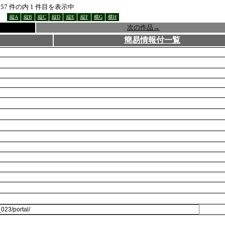
857
件の内
1
件目を表示中
縦A
縦B
縦C
縦D
縦E
縦F
横G
横H
次の作品
→
簡易情報付一覧