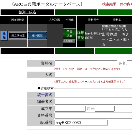
《ARC古典籍ポータルデータベース》
検索結果:
1
件の内
整列・絞込
国文研検索
ARC閲覧
小画像
資料番号
資料名
izumomonogatari
いずもものがたり
子書
詳細
hayBK02-
追
出雲物語
巻之
国文研検索
板木閲覧
誌有
0030
書誌
加
一・二・三・四・
小画像比較
五
資料名:
巻名:
(漢字・ひらがな・英訳・ローマ字などで検索できます)
人名:
(漢字のみ。姓名間にスペースを入れるとより効果的です。)
◆詳細検索
統一書名:
編著者名:
成立年:
西暦:
資料番号:
Set番号: