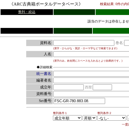
《ARC古典籍ポータルデータベース》
検索結果:
0
件の内
整列・絞込
該当のデータは存在しませ
資料名:
巻名:
(漢字・ひらがな・英訳・ローマ字などで検索できます)
人名:
(漢字のみ。姓名間にスペースを入れるとより効果的です。)
◆詳細検索
統一書名:
編著者名:
成立年:
西暦:
資料番号:
Set番号:
整列条件１
整列条件２
一度