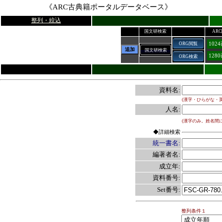
《ARC古典籍ポータルデータベース》
整列・絞込
国文研検索
AR
102
ORG閲覧
追加
国文研検索
128
ORG検索
資料名:
(漢字・ひらがな・
人名:
(漢字のみ。姓名間
◆詳細検索
統一書名:
編著者名:
成立年:
資料番号:
Set番号:
整列条件１