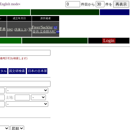
English mode»
件目から
件を
ル
成立年月日
原所蔵者
Freer/Sackler
HP
手本
1842
(
天保１３
)
写
提供:立命館ARC
HP
Login
備考[J/E]を検索します)
ジタル
国文研検索
日本の古本屋
土地: