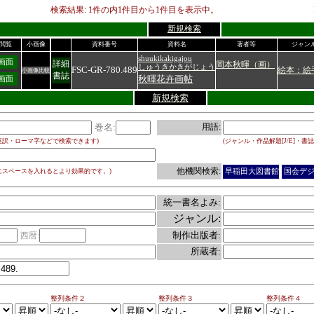
検索結果:
1
件の内
1
件目から
1
件目を表示中。
新規検索
C閲覧
小画像
資料番号
資料名
著者等
ジャン
shuukikakigajou
4画面
詳細
岡本秋暉（画）
しゅうきかきがじょう
FSC-GR-780.489
絵本：絵
小画像比較
書誌
秋暉花卉画帖
0画面
新規検索
巻名:
用語:
英訳・ローマ字などで検索できます)
(ジャンル・作品解題[J/E]・書誌
他機関検索:
にスペースを入れるとより効果的です。)
早稲田大図書館
国会デ
統一書名よみ:
ジャンル:
制作出版者:
西暦:
所蔵者:
整列条件２
整列条件３
整列条件４