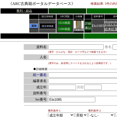
《ARC古典籍ポータルデータベース》
検索結果:
1
件の内
整列・絞込
国文研検索
ARC閲覧
小画像
資料番号
資
ehonmomij
1024画面
詳細
えほんも
Ebi1085
追加
国文研検索
書誌
絵本紅
1280画面
小画像比較
資料名:
巻名:
(漢字・ひらがな・英訳・ローマ字などで検索できます)
人名:
(漢字のみ。姓名間にスペースを入れるとより効果的です。)
◆詳細検索
統一書名:
編著者名:
成立年:
西暦:
資料番号:
Set番号:
整列条件１
整列条件２