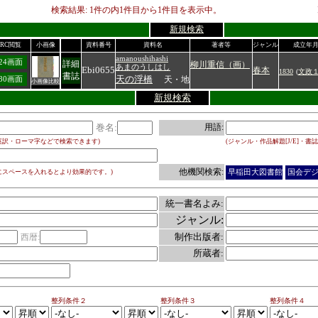
検索結果:
1
件の内
1
件目から
1
件目を表示中。
新規検索
RC閲覧
小画像
資料番号
資料名
著者等
ジャンル
成立年
amanoushihashi
024画面
詳細
柳川重信（画）
あまのうしはし
Ebi0655
春本
1830
(
文政
書誌
天の浮橋
天・地
280画面
小画像比較
新規検索
巻名:
用語:
英訳・ローマ字などで検索できます)
(ジャンル・作品解題[J/E]・書誌
他機関検索:
にスペースを入れるとより効果的です。)
早稲田大図書館
国会デ
統一書名よみ:
ジャンル:
制作出版者:
西暦:
所蔵者:
整列条件２
整列条件３
整列条件４