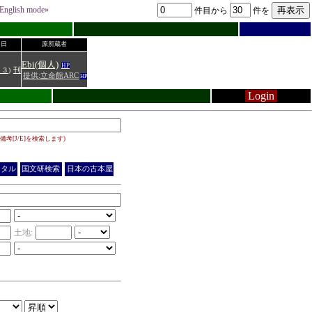
English mode»
件目から
件を
月日
原所蔵者
Ebi(個人)
HP
１３
)
刊
提供:立命館ARC
HP
Login
備考[J/E]を検索します)
ジタル
国文研検索
日本の古本屋
土地: