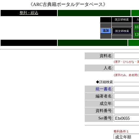
《ARC古典籍ポータルデータベース》
整列・絞込
国文研検索
A
1
追加
国文研検索
1
資料名:
(漢字・ひらがな・
人名:
(漢字のみ。姓名間
◆詳細検索
統一書名:
編著者名:
成立年:
資料番号:
Set番号:
整列条件１