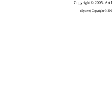
Copyright © 2005- Art R
(System) Copyright © 2005