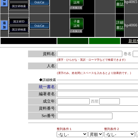
hp4065
誌有
OskiCat
加
書誌
国文研検索
小画像比較
子書
国文研ID
詳細
追
hp4066
誌有
OskiCat
加
書誌
国文研検索
小画像比較
新規
資料名:
巻名:
(漢字・ひらがな・英訳・ローマ字などで検索できます)
人名:
(漢字のみ。姓名間にスペースを入れるとより効果的です。)
◆詳細検索
統一書名:
編著者名:
成立年:
西暦:
資料番号:
Set番号:
整列条件１
整列条件２