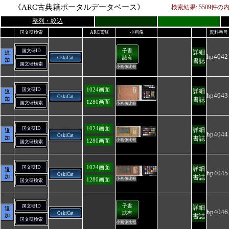
《ARC古典籍ポータルデータベース》
検索結果:
5509
件の
整列・絞込
国文研検索
ARC閲覧
小画像
資料番号
子書
国文研ID
詳細
追
hp4042
誌有
OskiCat
加
書誌
国文研検索
小画像比較
1024画面
国文研ID
詳細
追
hp4043
OskiCat
加
書誌
1280画面
国文研検索
小画像比較
1024画面
国文研ID
詳細
追
hp4044
OskiCat
加
書誌
小画像比較
1280画面
国文研検索
1024画面
国文研ID
詳細
追
hp4045
OskiCat
加
書誌
小画像比較
1280画面
国文研検索
子書
国文研ID
詳細
追
hp4046
誌有
OskiCat
加
書誌
国文研検索
小画像比較