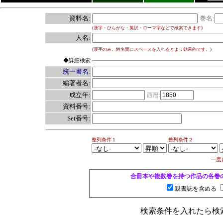
資料名:
巻名:
(漢字・ひらがな・英訳・ローマ字などで検索できます)
人名:
(漢字のみ。姓名間にスペースを入れるとより効果的です。)
◆詳細検索
統一書名:
編著者名:
成立年:
西暦:
資料番号:
Set番号:
整列条件１
整列条件２
一度
合冊本や複数巻を持つ作品の各巻
親書誌を含める
検索条件を入れたら検