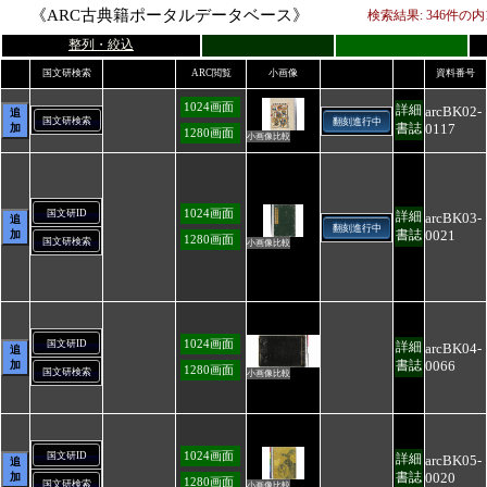
《ARC古典籍ポータルデータベース》
検索結果:
346
件の内
整列・絞込
国文研検索
ARC閲覧
小画像
資料番号
1024画面
詳細
arcBK02-
追
国文研検索
翻刻進行中
0117
書誌
加
1280画面
小画像比較
1024画面
国文研ID
詳細
arcBK03-
追
翻刻進行中
0021
書誌
加
1280画面
国文研検索
小画像比較
1024画面
国文研ID
詳細
arcBK04-
追
0066
書誌
加
1280画面
国文研検索
小画像比較
1024画面
国文研ID
詳細
arcBK05-
追
0020
書誌
加
1280画面
国文研検索
小画像比較