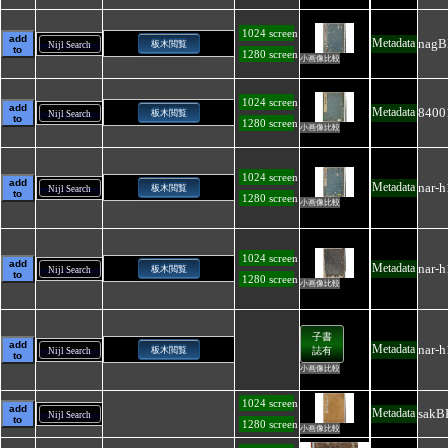
1024 screen
add
nagB
Metadata
板木閲覧
Nijl Search
to
1280 screen
小画像比較
1024 screen
add
8400
Metadata
板木閲覧
Nijl Search
to
1280 screen
小画像比較
1024 screen
add
nar-
Metadata
板木閲覧
Nijl Search
to
1280 screen
小画像比較
1024 screen
add
nar-h
Metadata
板木閲覧
Nijl Search
to
1280 screen
小画像比較
子書
add
nar-h
Metadata
板木閲覧
誌有
Nijl Search
to
小画像比較
1024 screen
add
sakB
Metadata
Nijl Search
to
1280 screen
小画像比較