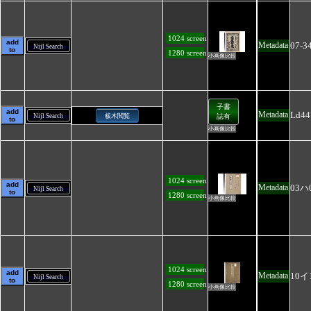
1024 screen
add
07-3
Metadata
Nijl Search
to
1280 screen
小画像比較
子書
add
Ld44
Metadata
Nijl Search
板木閲覧
誌有
to
小画像比較
1024 screen
add
03ハ
Metadata
Nijl Search
to
1280 screen
小画像比較
1024 screen
add
10イ
Metadata
Nijl Search
to
1280 screen
小画像比較