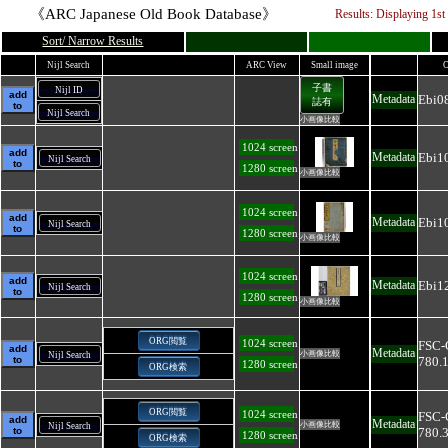
《ARC Japanese Old Book Database》
Results: Displaying
1
st
Sort/ Narrow Results
Nijl Search
ARC View
Small image
O
子書
Nijl ID
add
Ebi0
Metadata
誌有
to
Nijl Search
小画像比較
1024 screen
add
Ebi1
Metadata
Nijl Search
to
1280 screen
小画像比較
1024 screen
add
Ebi1
Metadata
Nijl Search
to
1280 screen
小画像比較
1024 screen
add
Ebi1
Metadata
Nijl Search
to
1280 screen
小画像比較
ORG閲覧
1024 screen
FSC-
add
Metadata
小画像比較
Nijl Search
to
780.
1280 screen
ORG検索
ORG閲覧
1024 screen
FSC-
add
Metadata
小画像比較
Nijl Search
to
780.
1280 screen
ORG検索