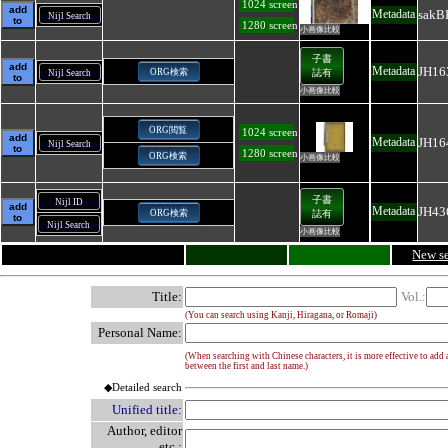
1024 screen
add
sakB
Metadata
Nijl Search
to
1280 screen
小画像比較
子書
add
JH16
Metadata
ORG検索
誌有
Nijl Search
to
小画像比較
ORG閲覧
1024 screen
add
JH16
Metadata
Nijl Search
to
1280 screen
ORG検索
小画像比較
子書
Nijl ID
add
JH43
Metadata
ORG検索
誌有
to
Nijl Search
小画像比較
New s
Title:
Vol.:
(You can search using Kanji, Hiragana, or Romaji)
Personal Name:
(When searching with Chinese characters, it is more effective to add 
between the first and last name.)
◆Detailed search
Unified title:
Author, editor
etc.: