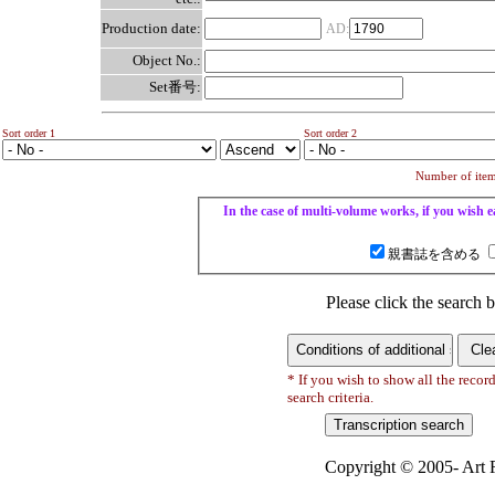
Production date:
AD:
Object No.:
Set番号:
Sort order 1
Sort order 2
Number of items
In the case of multi-volume works, if you wish ea
親書誌を含める
Please click the search b
* If you wish to show all the recor
search criteria.
Copyright © 2005- Art R