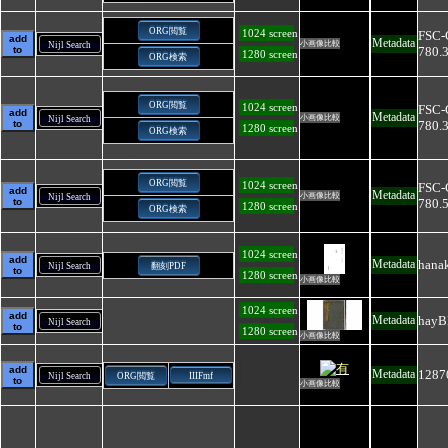
ORG閲覧
1024 screen
FSC-
add
Metadata
小画像比較
Nijl Search
to
780.
1280 screen
ORG検索
ORG閲覧
1024 screen
FSC-
add
Metadata
小画像比較
Nijl Search
to
780.
1280 screen
ORG検索
ORG閲覧
1024 screen
FSC-
add
Metadata
小画像比較
Nijl Search
to
780.
1280 screen
ORG検索
1024 screen
add
hana
Metadata
Nijl Search
翻刻PDF
to
1280 screen
小画像比較
1024 screen
add
hayB
Metadata
Nijl Search
to
1280 screen
小画像比較
add
1287
Metadata
Nijl Search
ORG閲覧
IIIFmf
to
小画像比較