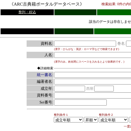
《ARC古典籍ポータルデータベース》
検索結果:
0
件の内
整列・絞込
該当のデータは存在しませ
資料名:
巻名:
(漢字・ひらがな・英訳・ローマ字などで検索できます)
人名:
(漢字のみ。姓名間にスペースを入れるとより効果的です。)
◆詳細検索
統一書名:
編著者名:
成立年:
西暦:
資料番号:
Set番号:
整列条件１
整列条件２
一度