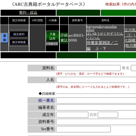
《ARC古典籍ポータルデータベース》
検索結果:
1
件の内
整列・絞込
国文研検索
ARC閲覧
小画像
資料番号
資料名
haiyuugakuyazoudan
立川焉
nihen
はいゆうがくやぞうだん
子書
国文研ID
arcBK03-
〈3〉
詳細
追
／にへん
誌有
0096
加
七国楼
書誌
俳優楽屋雑談／二
国文研検索
小画像比較
(歌川
編
上・下
資料名:
巻名:
(漢字・ひらがな・英訳・ローマ字などで検索できます)
人名:
(漢字のみ。姓名間にスペースを入れるとより効果的です。)
◆詳細検索
統一書名:
編著者名:
成立年:
西暦:
資料番号:
Set番号: