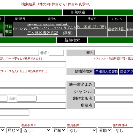
検索結果:
1
件の内
1
件目から
1
件目を表示中。
新規検索
像
資料番号
資料名
著者等
ジャンル
sanganotsuyakushahyoubanki
書
詳細
歌川国貞〈2〉(画)
さんがのつやくしゃひょうばんき
Ebi0235
役者評判記
有
1850
書誌
三ヶ津役者評判記
(零葉)
比較
新規検索
巻名:
用語:
英訳・ローマ字などで検索できます)
(ジャンル・作品解題[J/E]・書誌
他機関検索:
にスペースを入れるとより効果的です。)
早稲田大図書館
国会デ
統一書名よみ:
ジャンル:
制作出版者:
西暦:
所蔵者:
整列条件２
整列条件３
整列条件４