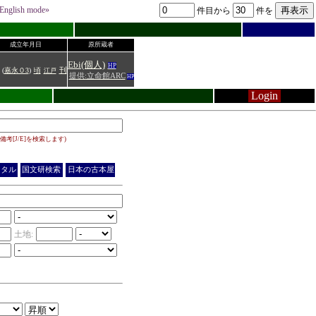
English mode»
件目から
件を
成立年月日
原所蔵者
Ebi(個人)
HP
(
嘉永０3
)
頃
刊
江戸
提供:立命館ARC
HP
Login
備考[J/E]を検索します)
ジタル
国文研検索
日本の古本屋
土地: