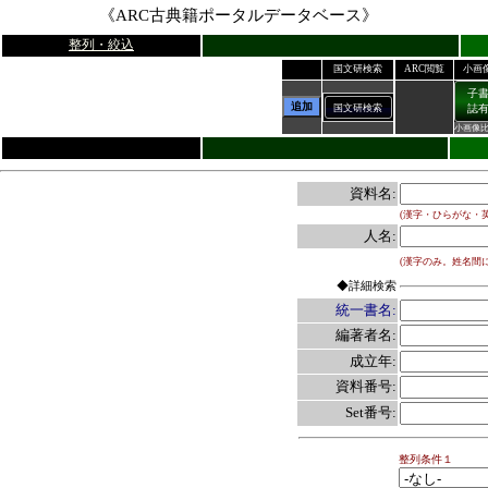
《ARC古典籍ポータルデータベース》
整列・絞込
国文研検索
ARC閲覧
小画
子
追加
国文研検索
誌
小画像
資料名:
(漢字・ひらがな・
人名:
(漢字のみ。姓名間
◆詳細検索
統一書名:
編著者名:
成立年:
資料番号:
Set番号:
整列条件１