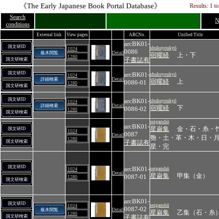
《The Early Japanese Book Portal Database》
Results: 1 t
Search
N
conditions
External link
View pages
ARCNo.
Unified Title
arcBK01-
国文研ID
shukuyoukyō
1024
0086
Detail
板木閲覧
宿曜経
上・下
1280
子書誌有
国文研検索
国文研ID
arcBK01-
shukuyoukyō
1024
Detail
詳細検索
宿曜経
上
0086-01
1280
国文研検索
国文研ID
arcBK01-
shukuyoukyō
1024
Detail
詳細検索
宿曜経
下
0086-02
1280
国文研検索
seiganshū
arcBK01-
星巌集
金・石・糸・
国文研ID
1024
0087
Detail
匏・土・革・木・日・
1280
国文研検索
子書誌有
星・完
国文研ID
arcBK01-
seiganshū
1024
Detail
星巌集
甲集（金）
0087-01
1280
国文研検索
arcBK01-
国文研ID
seiganshū
1024
0087-02
Detail
板木閲覧
星巌集
乙集（石・糸
1280
国文研検索
子書誌有