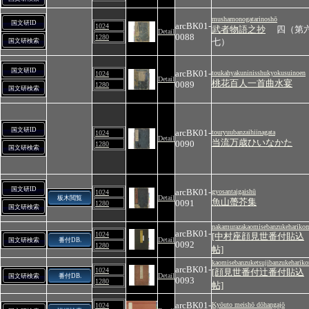
mushamonogatarinoshō
国文研ID
arcBK01-
1024
武者物語之抄
四（第
Detail
0088
1280
七）
国文研検索
国文研ID
arcBK01-
toukahyakuninisshukyokusuinoen
1024
Detail
桃花百人一首曲水宴
0089
1280
国文研検索
国文研ID
arcBK01-
touryuubanzaihiinagata
1024
Detail
当流万歳ひいなかた
0090
1280
国文研検索
国文研ID
arcBK01-
gyosantaigaishū
1024
Detail
板木閲覧
魚山蠆芥集
0091
1280
国文研検索
nakamurazakaomisebanzukehariko
arcBK01-
1024
[中村座顔見世番付貼込
Detail
国文研検索
番付DB.
0092
1280
帖]
kaomisebanzuketsujibanzukeharik
arcBK01-
1024
[顔見世番付辻番付貼込
Detail
国文研検索
番付DB.
0093
1280
帖]
arcBK01-
Kyōuto meishō dōhangajō
1024