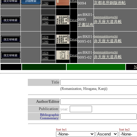
Detail
国文研検索
詳細検索
京都名所銅版画帖
0094
1280
arcBK01-
bentenzaōdouguchō
1024
0095
Detail
国文研検索
弁天座大道具帳
1280
子書誌有
arcBK01-
bentenzaōdouguchō
1024
Detail
国文研検索
弁天座大道具帳
0095-01
1280
arcBK01-
bentenzaōdouguchō
1024
Detail
国文研検索
弁天座大道具帳
0095-02
1280
N
Title
(Romanization, Hiragana, Kanji)
Author/Editor
Publication:
year:
Bibliographic
Commentary:
Sort by1
Sort by2