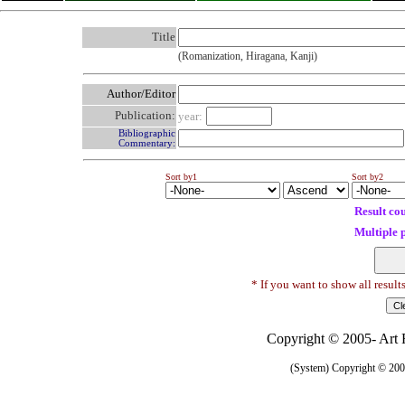
Title
(Romanization, Hiragana, Kanji)
Author/Editor
Publication:
year:
Bibliographic
Commentary:
Sort by1
Sort by2
Result co
Multiple 
* If you want to show all result
Copyright © 2005- Art R
(System) Copyright © 2005