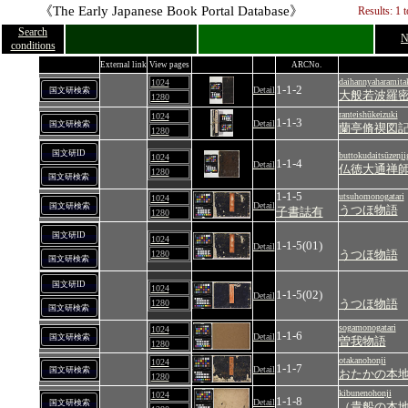
《The Early Japanese Book Portal Database》
Results: 1 
Search
N
conditions
External link
View pages
ARCNo.
daihannyaharamita
1024
1-1-2
Detail
国文研検索
大般若波羅
1280
ranteishūkeizuki
1024
1-1-3
Detail
国文研検索
蘭亭脩禊図
1280
国文研ID
buttokudaitsūzenj
1024
1-1-4
Detail
仏徳大通禅
1280
国文研検索
1-1-5
utsuhomonogatari
1024
Detail
国文研検索
うつほ物語
子書誌有
1280
国文研ID
1024
1-1-5(01)
Detail
うつほ物語
1280
国文研検索
国文研ID
1024
1-1-5(02)
Detail
うつほ物語
1280
国文研検索
sogamonogatari
1024
1-1-6
Detail
国文研検索
曽我物語
1280
otakanohonji
1024
1-1-7
Detail
国文研検索
おたかの本
1280
kibunenohonji
1024
1-1-8
Detail
国文研検索
（貴船の本