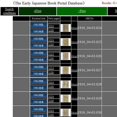
《The Early Japanese Book Portal Database》
Results: 31 
Search
«First
<Prev
N
conditions
External link
View pages
ARCNo.
ORG閲覧
1024
1916_04-03.024
Detail
1280
ORG検索
ORG閲覧
1024
1916_04-03.025
Detail
1280
ORG検索
ORG閲覧
1024
1916_04-03.026
Detail
1280
ORG検索
ORG閲覧
1024
1916_04-03.027
Detail
1280
ORG検索
ORG閲覧
1024
1916_04-03.028
Detail
1280
ORG検索
ORG閲覧
1024
1916_04-03.029
Detail
1280
ORG検索
ORG閲覧
1024
1916_04-03.030
Detail
1280
ORG検索