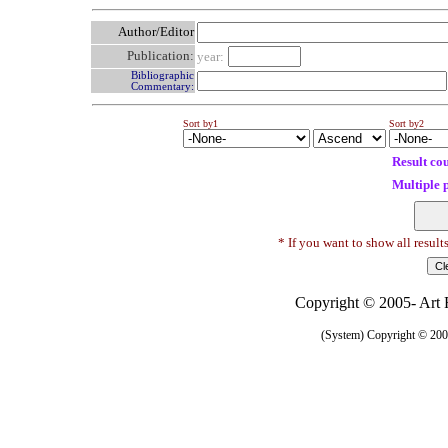
Author/Editor
Publication:
year:
Bibliographic
Commentary:
Sort by1
Sort by2
Result co
Multiple 
* If you want to show all result
Copyright © 2005- Art R
(System) Copyright © 2005