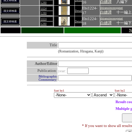
Detail
国文研検索
白縫譚
八編下
16
1280
Ebi1224-
shiranuimonogatari
1024
Detail
国文研検索
白縫譚
十一編上
17
1280
Ebi1224-
shiranuimonogatari
1024
Detail
国文研検索
白縫譚
十一編下
18
1280
N
Title
(Romanization, Hiragana, Kanji)
Author/Editor
Publication:
year:
Bibliographic
Commentary:
Sort by1
Sort by2
Result co
Multiple 
* If you want to show all result