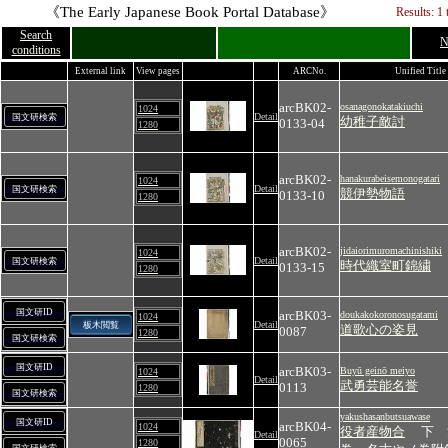
《The Early Japanese Book Portal Database》
Results: 1 
Search
N
conditions
External link
View pages
ARCNo.
Unified Title
arcBK02-
osanagonokatakiuchi
1024
Detail
国文研検索
幼稚子敵討
0133-04
1280
arcBK02-
hanakurabeisemonogatari
1024
Detail
国文研検索
競伊勢物語
0133-10
1280
arcBK02-
jidaiorimuromachinishiki
1024
Detail
国文研検索
時代織室町錦繍
0133-15
1280
国文研ID
arcBK03-
doukakokoronosugatami
1024
Detail
板木閲覧
道歌心の姿見
0087
1280
国文研検索
国文研ID
arcBK03-
Buyū geinō meiyo
1024
Detail
武勇芸能名誉
0113
1280
国文研検索
yakushasanbutsuawase
国文研ID
arcBK04-
1024
役者産物合
下 
Detail
0065
1280