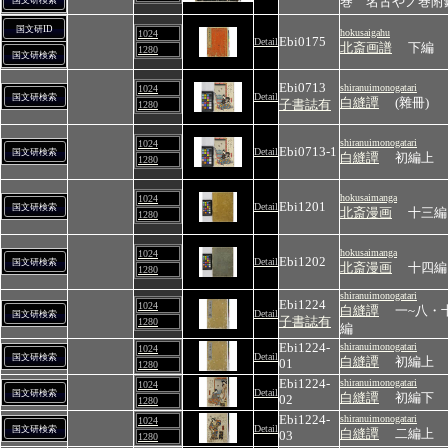
巻 名古やノ巻附
国文研検索
国文研ID
hokusaigahu
1024
Ebi0175
Detail
北斎画譜
下編
1280
国文研検索
Ebi0713
shiranuimonogatari
1024
Detail
国文研検索
白縫譚
(雜冊)
子書誌有
1280
shiranuimonogatari
1024
Ebi0713-1
Detail
国文研検索
白縫譚
初編上
1280
hokusaimanga
1024
Ebi1201
Detail
国文研検索
北斎漫画
十三編
1280
hokusaimanga
1024
Ebi1202
Detail
国文研検索
北斎漫画
十四編
1280
shiranuimonogatari
Ebi1224
1024
白縫譚
一~八・
Detail
国文研検索
子書誌有
1280
編
Ebi1224-
shiranuimonogatari
1024
Detail
国文研検索
白縫譚
初編上
01
1280
Ebi1224-
shiranuimonogatari
1024
Detail
国文研検索
白縫譚
初編下
02
1280
Ebi1224-
shiranuimonogatari
1024
Detail
国文研検索
白縫譚
二編上
03
1280