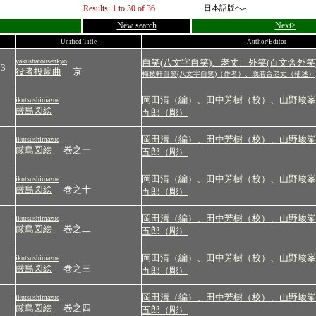
Results: 1 to 30 of 36
日本語版へ»
New search
Next>
Unified Title
Author/Editor
yakushatousenkyō
自笑(八文字自笑)、老丈、外笑(百文舎外笑
63
役者投扇曲
京
梅枝軒自笑(八文字自笑)（作者）、歳若舎老丈（補述）
岡田清（編）、田中芳樹（校）、山野峻峯
ikutsushimazue
厳島図絵
五郎（彫）
岡田清（編）、田中芳樹（校）、山野峻峯
ikutsushimazue
厳島図絵
巻之一
五郎（彫）
岡田清（編）、田中芳樹（校）、山野峻峯
ikutsushimazue
厳島図絵
巻之十
五郎（彫）
岡田清（編）、田中芳樹（校）、山野峻峯
ikutsushimazue
厳島図絵
巻之二
五郎（彫）
岡田清（編）、田中芳樹（校）、山野峻峯
ikutsushimazue
厳島図絵
巻之三
五郎（彫）
岡田清（編）、田中芳樹（校）、山野峻峯
ikutsushimazue
厳島図絵
巻之四
五郎（彫）