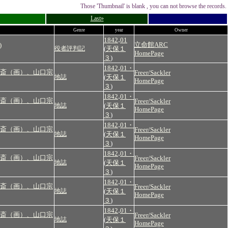
Those 'Thumbnail' is blank , you can not browse the records.
Last»
Genre
year
Owner
.
1842
01
立命館ARC
)
役者評判記
(
天保１
HomePage
３
)
.
1842
01・
斎（画）、山口宗
Freer/Sackler
地誌
(
天保１
HomePage
３
)
.
1842
01・
斎（画）、山口宗
Freer/Sackler
地誌
(
天保１
HomePage
３
)
.
1842
01・
斎（画）、山口宗
Freer/Sackler
地誌
(
天保１
HomePage
３
)
.
1842
01・
斎（画）、山口宗
Freer/Sackler
地誌
(
天保１
HomePage
３
)
.
1842
01・
斎（画）、山口宗
Freer/Sackler
地誌
(
天保１
HomePage
３
)
.
1842
01・
斎（画）、山口宗
Freer/Sackler
地誌
(
天保１
HomePage