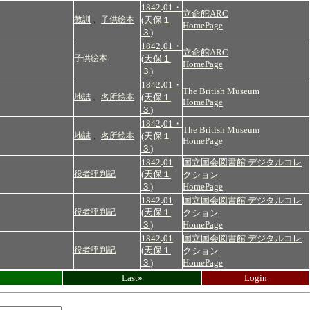
.
1842
01・
立命館ARC
教訓
、
子供絵本
(
天保１
HomePage
３
)
.
1842
01・
立命館ARC
子供絵本
(
天保１
HomePage
３
)
.
1842
01・
The British Museum
地誌
、
名所絵本
(
天保１
HomePage
３
)
.
1842
01・
The British Museum
地誌
、
名所絵本
(
天保１
HomePage
３
)
.
1842
01
国立国会図書館 デジタルコレ
役者評判記
(
天保１
クション
３
)
HomePage
.
1842
01
国立国会図書館 デジタルコレ
役者評判記
(
天保１
クション
３
)
HomePage
.
1842
01
国立国会図書館 デジタルコレ
役者評判記
(
天保１
クション
３
)
HomePage
Last»
Login