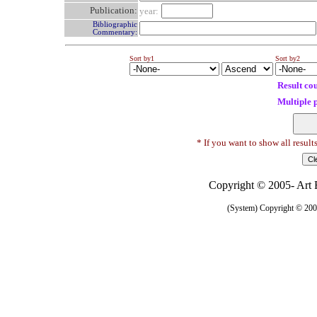
Publication:
year:
Bibliographic
Commentary:
Sort by1
Sort by2
Result co
Multiple 
* If you want to show all result
Copyright © 2005- Art R
(System) Copyright © 2005