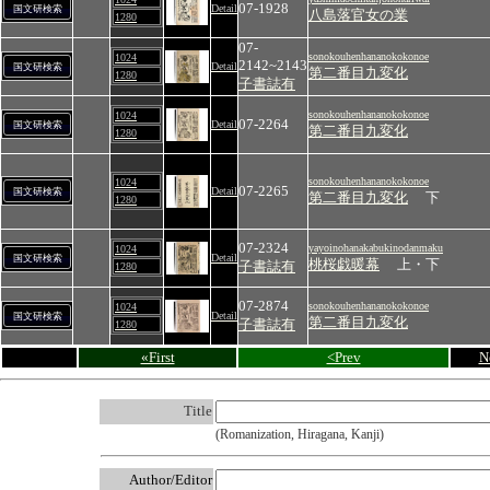
07-1928
Detail
国文研検索
八島落官女の業
1280
07-
sonokouhenhananokokonoe
1024
2142~2143
Detail
国文研検索
第二番目九変化
1280
子書誌有
sonokouhenhananokokonoe
1024
07-2264
Detail
国文研検索
第二番目九変化
1280
sonokouhenhananokokonoe
1024
07-2265
Detail
国文研検索
第二番目九変化
下
1280
07-2324
yayoinohanakabukinodanmaku
1024
Detail
国文研検索
桃桜戯暖幕
上・下
子書誌有
1280
07-2874
sonokouhenhananokokonoe
1024
Detail
国文研検索
第二番目九変化
子書誌有
1280
«First
<Prev
N
Title
(Romanization, Hiragana, Kanji)
Author/Editor