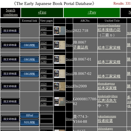
《The Early Japanese Book Portal Database》
Results: 331
Search
«First
<Prev
N
conditions
External link
View pages
ARCNo.
Unified Title
ehontsugihonohana
1024
絵本接穂の花
2022.718
Detail
国文研検索
1280
旭
（二篇ヵ）
JB.0067
1024
勝
Detail
国文研検索
ORG閲覧
子書誌有
絵本三家栄種
1280
1024
JB.0067-01
勝
Detail
国文研検索
ORG閲覧
絵本三家栄種
1280
1024
JB.0067-02
勝
Detail
国文研検索
ORG閲覧
絵本三家栄種
1280
ehonsakaegusa
1024
Ebi2009
勝
Detail
国文研検索
絵本栄家種
1280
koukeisaikyūhou
多
G0000817700-
1024
広恵済急方
Detail
国文研検索
法
02
1280
中・下
(
IIIFmf
貴‐774.3‐
yakushamonzen
Detail
国文研検索
役者紋選
Y164‐88
NIJL閲覧
shōsoukango