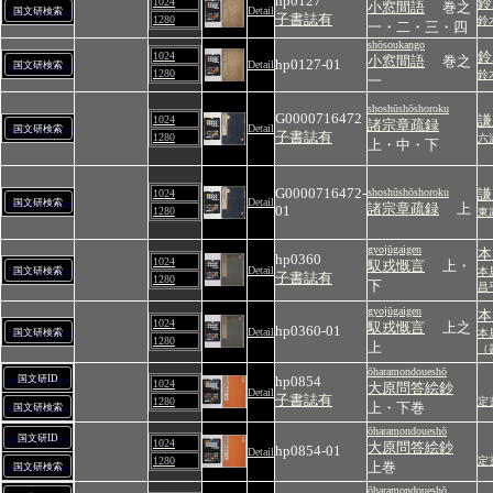
hp0127
鈴
1024
小窓間語
巻之
Detail
国文研検索
子書誌有
1280
鈴
一・二・三・四
shōsoukango
鈴
1024
小窓間語
巻之
hp0127-01
Detail
国文研検索
1280
鈴
一
shoshūshōshoroku
G0000716472
謙
1024
諸宗章疏録
Detail
国文研検索
子書誌有
1280
六
上・中・下
G0000716472-
shoshūshōshoroku
謙
1024
Detail
国文研検索
諸宗章疏録
上
01
1280
東
gyojūgaigen
本
hp0360
1024
馭戎慨言
上・
Detail
国文研検索
本
子書誌有
1280
下
昌
gyojūgaigen
本
1024
馭戎慨言
上之
hp0360-01
Detail
国文研検索
本
1280
上
（
ōharamondoueshō
国文研ID
hp0854
1024
大原問答絵鈔
Detail
子書誌有
1280
定
上・下巻
国文研検索
ōharamondoueshō
国文研ID
1024
大原問答絵鈔
hp0854-01
Detail
1280
定
上巻
国文研検索
ōharamondoueshō