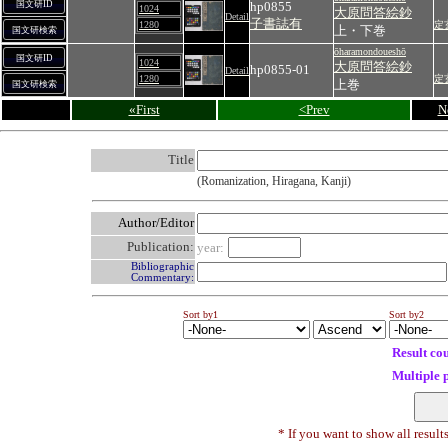
国文研ID
hp0855
1024
大原問答絵鈔
Detail
子書誌有
1280
定
上・下巻
国文研検索
ōharamondoueshō
国文研ID
1024
大原問答絵鈔
hp0855-01
Detail
1280
定
上巻
国文研検索
«First
<Prev
N
Title
(Romanization, Hiragana, Kanji)
Author/Editor
Publication:
year:
Bibliographic
Commentary:
Sort by1
Sort by2
Result co
Multiple 
* If you want to show all result