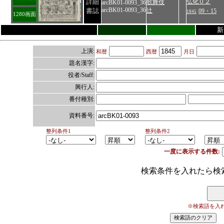
詳細
弘化０２
歌舞伎
arcBK01-0093_36
arcBK01-0093_36
書誌
辻
09・15
1845
1280画面
新
上演:
和暦
西暦
月日
題名漢字:
役者/Staff:
興行人:
番付種別:
資料番号:
整列条件1
整列条件2
一度に表示する件数:
検索条件を入れたら検
※検索語を入