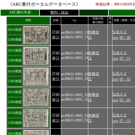
《ARC番付ポータルデータベース》
検索結果：
6
件の内
1
件
ARC興行年表
整列・絞込
芸能分類
異
閲覧
詳細
和暦（西暦）月
No.
番付種別
版
1024画面
詳細
弘化０２
歌舞伎
arcBK01-0093_13
arcBK01-0093_13
書誌
辻
09・09
1845
1280画面
1024画面
詳細
弘化０２
歌舞伎
arcBK01-0093_14
arcBK01-0093_14
書誌
辻
07・11
1845
1280画面
1024画面
詳細
弘化０２
歌舞伎
arcBK01-0093_16
arcBK01-0093_16
書誌
辻
05・05
1845
1280画面
1024画面
詳細
弘化０２
歌舞伎
arcBK01-0093_32
arcBK01-0093_32
書誌
辻
05・05
1845
1280画面
1024画面
詳細
弘化０２
歌舞伎
arcBK01-0093_35
arcBK01-0093_35
書誌
辻
07・15
1845
1280画面
1024画面