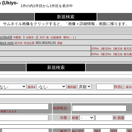
Ukiyo-
1
件の内
1
件目から
1
件目を表示中
新規検索
サムネイル画像をクリックすると、「画像＋詳細情報」画面に移ります。
z09p49f
1
(
)
Al重複:
出版年:
月日
地:
出版備考:
順No.：(
)
lock print
001:001/01;01
続方向
作品位置
異版
1印No.
1板元No.
1板元名
板元文
2印No.
2板元No.
2板元名
板元備
新規検索
件目に
条件4
整列順
表示
絵師統合：
ら検索できます。
出版：
和暦
年
西暦
板元：
No.:印1
版1
印2
版
：