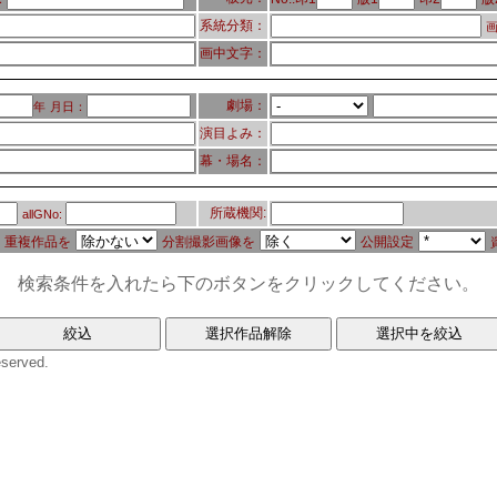
系統分類：
画
画中文字：
劇場：
年
月日：
演目よみ：
幕・場名：
所蔵機関:
allGNo:
重複作品を
分割撮影画像を
公開設定
検索条件を入れたら下のボタンをクリックしてください。
eserved.