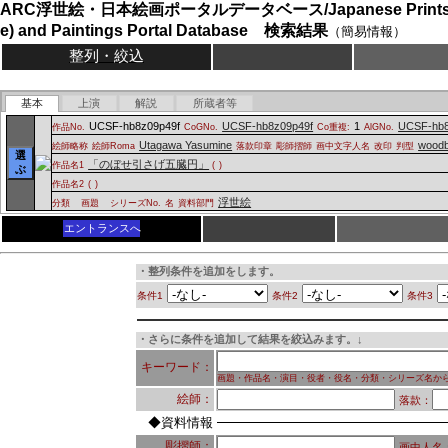
ARC浮世絵・日本絵画ポータルデータベース/Japanese Prints (
e) and Paintings Portal Database 検索結果
（簡易情報）
整列・絞込
基本
上演
解説
所蔵者等
UCSF-hb8z09p49f
UCSF-hb8z09p49f
1
UCSF-hb8
作品No.
CoGNo.
Co重複:
AlGNo.
Utagawa Yasumine
woodb
絵師略称
絵師Roma
落款印章
彫師摺師
画中文字人名
改印
判型
選
「のぼせ引さげ五臓円」
作品名1
(
)
ぶ
作品名2
(
)
浮世絵
分類
画題
シリーズNo.
名
資料部門
エントランスへ
・整列条件を追加をします。
条件1
条件2
条件3
・さらに条件を追加して結果を絞込みます。↓
キーワード：
画題・作品名・演目・役者・役名・分類・シリーズ名か
絵師：
落款：
◆資料情報
彫摺師：
画中人名