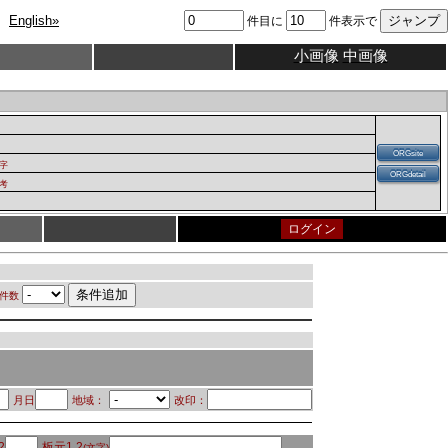
English»
件目に
件表示で
小画像
中画像
ORGsite
字
ORGdetail
考
ログイン
件数
月日
地域：
改印：
2
板元1.2
(文字)