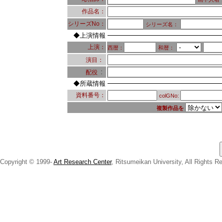
作品名：
シリーズNo：
シリーズ名：
◆上演情報
上演：
西暦：
和暦：
演目：
：
配役
◆所蔵情報
資料番号：
colGNo:
複製作品を
Copyright © 1999-
Art Research Center
, Ritsumeikan University, All Rights R