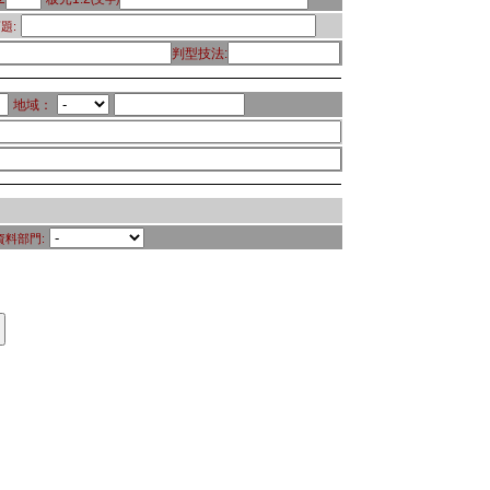
題:
判型技法:
地域：
資料部門: