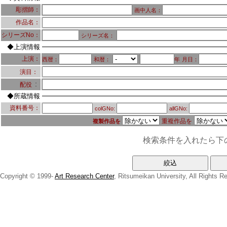
彫摺師：
画中人名：
作品名：
シリーズNo：
シリーズ名：
◆上演情報
上演：
西暦：
和暦：
年
月日：
演目：
：
配役
◆所蔵情報
資料番号：
colGNo:
allGNo:
重複作品を
複製作品を
検索条件を入れたら下
Copyright © 1999-
Art Research Center
, Ritsumeikan University, All Rights R