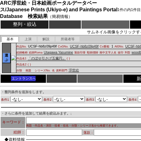
ARC浮世絵・日本絵画ポータルデータベー
ス/Japanese Prints (Ukiyo-e) and Paintings Portal
1
件の内
1
件目
Database 検索結果
（簡易情報）
整列・絞込
サムネイル画像をクリックす
基本
上演
解説
所蔵者等
UCSF-hb8z09p49f
UCSF-hb8z09p49f
1
UCSF-hb8
作品No.
CoGNo.
Co重複:
AlGNo.
Utagawa Yasumine
woodb
絵師略称
絵師Roma
落款印章
彫師摺師
画中文字人名
改印
判型
選
「のぼせ引さげ五臓円」
作品名1
(
)
ぶ
作品名2
(
)
浮世絵
分類
画題
シリーズNo.
名
資料部門
エントランスへ
・整列条件を追加をします。
条件1
条件2
条件3
条件4
・さらに条件を追加して結果を絞込みます。↓
キーワード：
画題・作品名・演目・役者・役名・分類・シリーズ名から検索できます。
絵師：
落款：
◆資料情報