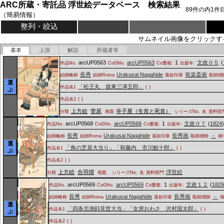
ARC所蔵・寄託品 浮世絵データベース 検索結果
89
件の内
1
件
（簡易情報）
整列・絞込
サムネイル画像をクリックす
基本
上演
解説
所蔵者等
arcUP0563
arcUP0563
1
文政０５
(
作品No.
CoGNo.
Co重複:
出版年:
長秀
Urakusai Nagahide
有楽斎画
絵師略称
絵師Roma
落款印章
彫師摺
選
「松王丸 坂東三津五郎」
作品名1
(
)
ぶ
作品名2
(
)
上方絵
菅原
寺子屋（生首と死首）
分類
画題
シリーズNo.
名
資料部
arcUP0568
arcUP0568
1
文政０７
(
1824
作品No.
CoGNo.
Co重複:
出版年:
長秀
Urakusai Nagahide
長秀画
－
絵師略称
絵師Roma
落款印章
彫師摺師
画
選
「角の芝居大当り」「和藤内 市川鰕十郎」
作品名1
(
)
ぶ
作品名2
(
)
上方絵
合羽摺
浮世絵
分類
画題
シリーズNo.
名
資料部門
arcUP0569
arcUP0569
1
文政１２
(
182
作品No.
CoGNo.
Co重複:
出版年:
長秀
Urakusai Nagahide
長秀画
－
絵師略称
絵師Roma
落款印章
彫師摺師
選
「四条北側顔見世大当」「女房おわさ 沢村国太郎」
作品名1
(
)
ぶ
作品名2
(
)