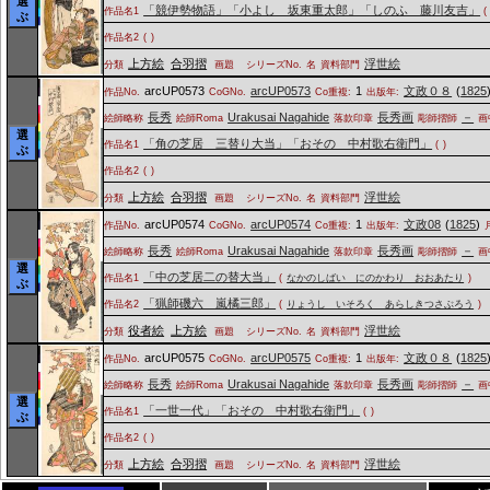
選
「競伊勢物語」「小よし 坂東重太郎」「しのふ 藤川友吉」
作品名1
(
ぶ
作品名2
(
)
上方絵
合羽摺
浮世絵
分類
画題
シリーズNo.
名
資料部門
arcUP0573
arcUP0573
1
文政０８
(
1825
作品No.
CoGNo.
Co重複:
出版年:
長秀
Urakusai Nagahide
長秀画
－
絵師略称
絵師Roma
落款印章
彫師摺師
画
選
「角の芝居 三替り大当」「おその 中村歌右衛門」
作品名1
(
)
ぶ
作品名2
(
)
上方絵
合羽摺
浮世絵
分類
画題
シリーズNo.
名
資料部門
arcUP0574
arcUP0574
1
文政08
(
1825
)
作品No.
CoGNo.
Co重複:
出版年:
長秀
Urakusai Nagahide
長秀画
－
絵師略称
絵師Roma
落款印章
彫師摺師
画
選
「中の芝居二の替大当」
作品名1
(
なかのしばい にのかわり おおあたり
)
ぶ
「猟師磯六 嵐橘三郎」
作品名2
(
りょうし いそろく あらしきつさぶろう
)
役者絵
上方絵
浮世絵
分類
画題
シリーズNo.
名
資料部門
arcUP0575
arcUP0575
1
文政０８
(
1825
作品No.
CoGNo.
Co重複:
出版年:
長秀
Urakusai Nagahide
長秀画
－
絵師略称
絵師Roma
落款印章
彫師摺師
画
選
「一世一代」「おその 中村歌右衛門」
作品名1
(
)
ぶ
作品名2
(
)
上方絵
合羽摺
浮世絵
分類
画題
シリーズNo.
名
資料部門