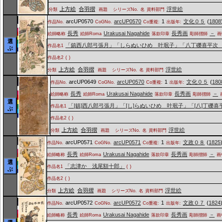
上方絵
合羽摺
浮世絵
分類
画題
シリーズNo.
名
資料部門
arcUP0570
arcUP0570
1
文化０５
(
1808
作品No.
CoGNo.
Co重複:
出版年:
長秀
Urakusai Nagahide
長秀画
－
絵師略称
絵師Roma
落款印章
彫師摺師
画
選
「鎮西八郎弓張月」「しらぬいひめ 叶珉子」「八丁礫喜平次
作品名1
ぶ
作品名2
(
)
上方絵
合羽摺
浮世絵
分類
画題
シリーズNo.
名
資料部門
arcUP0649
arcUP0570
1
文化０５
(
180
作品No.
CoGNo.
Co重複:
出版年:
長秀
Urakusai Nagahide
長秀画
－
絵師略称
絵師Roma
落款印章
彫師摺師
選
「[鎮]西八郎弓張月」「[し]らぬいひめ 叶珉子」「[八]丁礫
作品名1
ぶ
作品名2
(
)
上方絵
合羽摺
浮世絵
分類
画題
シリーズNo.
名
資料部門
arcUP0571
arcUP0571
1
文政０８
(
1825
作品No.
CoGNo.
Co重複:
出版年:
長秀
Urakusai Nagahide
長秀画
－
絵師略称
絵師Roma
落款印章
彫師摺師
画
選
「志津か 浅尾額十郎」
作品名1
(
)
ぶ
作品名2
(
)
上方絵
合羽摺
浮世絵
分類
画題
シリーズNo.
名
資料部門
arcUP0572
arcUP0572
1
文政０７
(
1824
作品No.
CoGNo.
Co重複:
出版年:
長秀
Urakusai Nagahide
長秀画
－
絵師略称
絵師Roma
落款印章
彫師摺師
画