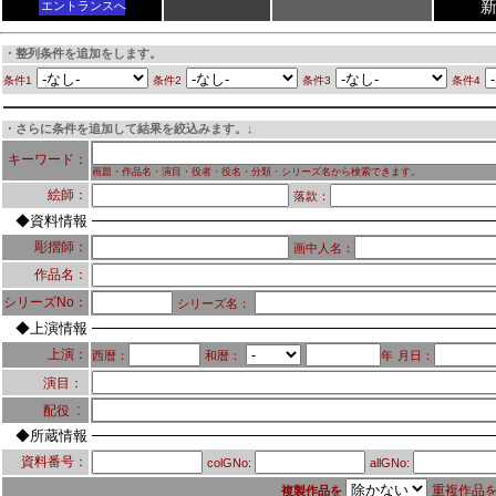
エントランスへ
・整列条件を追加をします。
条件1
条件2
条件3
条件4
・さらに条件を追加して結果を絞込みます。↓
キーワード：
画題・作品名・演目・役者・役名・分類・シリーズ名から検索できます。
絵師：
落款：
◆資料情報
彫摺師：
画中人名：
作品名：
シリーズNo：
シリーズ名：
◆上演情報
上演：
西暦：
和暦：
年
月日：
演目：
：
配役
◆所蔵情報
資料番号：
colGNo:
allGNo:
重複作品
複製作品を