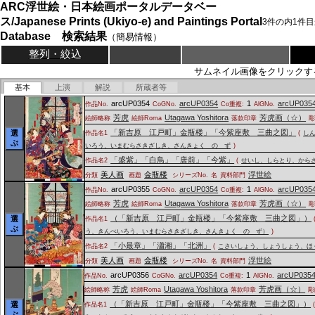
ARC浮世絵・日本絵画ポータルデータベー
ス/Japanese Prints (Ukiyo-e) and Paintings Portal
3
件の内
1
件目
Database 検索結果
（簡易情報）
整列・絞込
サムネイル画像をクリックす
基本
上演
解説
所蔵者等
arcUP0354
arcUP0354
1
arcUP035
作品No.
CoGNo.
Co重複:
AlGNo.
芳虎
Utagawa Yoshitora
芳虎画（☆）
絵師略称
絵師Roma
落款印章
「新吉原 江戸町」金瓶楼」「今紫座敷 三曲之図」
選
作品名1
(
し
ぶ
いろう、いまむらさきざしき、さんきょく の ず
)
「盛紫」「白鳥」「唐前」「今紫」
作品名2
(
せいし、しらとり、から
美人画
金瓶楼
浮世絵
分類
画題
シリーズNo.
名
資料部門
arcUP0355
arcUP0354
1
arcUP035
作品No.
CoGNo.
Co重複:
AlGNo.
芳虎
Utagawa Yoshitora
芳虎画（☆）
絵師略称
絵師Roma
落款印章
（「新吉原 江戸町」金瓶楼」「今紫座敷 三曲之図」）
選
作品名1
ぶ
う、きんぺいろう、いまむらさきざしき、さんきょく の ず）
)
「小最章」「瀟湘」「北洲」
作品名2
(
こさいしょう、しょうしょう、ほ
美人画
金瓶楼
浮世絵
分類
画題
シリーズNo.
名
資料部門
arcUP0356
arcUP0354
1
arcUP035
作品No.
CoGNo.
Co重複:
AlGNo.
芳虎
Utagawa Yoshitora
芳虎画（☆）
絵師略称
絵師Roma
落款印章
彫
（「新吉原 江戸町」金瓶楼」「今紫座敷 三曲之図」）
選
作品名1
ぶ