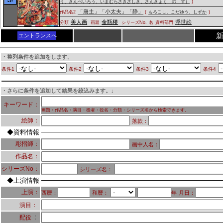
う、きんぺいろう、いまむらさきざしき、さんきょく の ず）
)
「唐土」「小太夫」「静」
作品名2
(
もろこし、こだゆう、しずか
)
美人画
金瓶楼
浮世絵
分類
画題
シリーズNo.
名
資料部門
エントランスへ
・整列条件を追加をします。
条件1
条件2
条件3
条件4
・さらに条件を追加して結果を絞込みます。↓
キーワード：
画題・作品名・演目・役者・役名・分類・シリーズ名から検索できます。
絵師：
落款：
◆資料情報
彫摺師：
画中人名：
作品名：
シリーズNo：
シリーズ名：
◆上演情報
上演：
西暦：
和暦：
年
月日：
演目：
：
配役