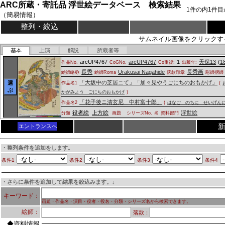
ARC所蔵・寄託品 浮世絵データベース 検索結果
1
件の内
1
件目
（簡易情報）
整列・絞込
サムネイル画像をクリックす
基本
上演
解説
所蔵者等
arcUP4767
arcUP4767
1
天保13
(
1
作品No.
CoGNo.
Co重複:
出版年:
長秀
Urakusai Nagahide
長秀画
絵師略称
絵師Roma
落款印章
彫師摺師
「大坂中の芝居ニて」「加々見やうごにちのおもかげ」
選
作品名1
(
ぶ
かがみよう ごにちのおもかげ
)
「花子後ニ清玄尼 中村富十郎」
作品名2
(
はなご のちに せいげん
役者絵
上方絵
浮世絵
分類
画題
シリーズNo.
名
資料部門
エントランスへ
・整列条件を追加をします。
条件1
条件2
条件3
条件4
・さらに条件を追加して結果を絞込みます。↓
キーワード：
画題・作品名・演目・役者・役名・分類・シリーズ名から検索できます。
絵師：
落款：
◆資料情報