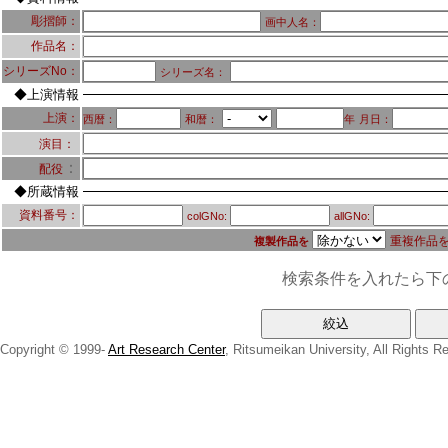
彫摺師：
画中人名：
作品名：
シリーズNo：
シリーズ名：
◆上演情報
上演：
西暦：
和暦：
年
月日：
演目：
：
配役
◆所蔵情報
資料番号：
colGNo:
allGNo:
重複作品
複製作品を
検索条件を入れたら下
Copyright © 1999-
Art Research Center
, Ritsumeikan University, All Rights R