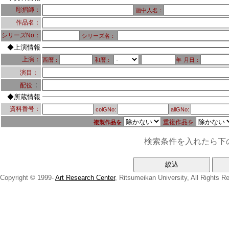
彫摺師：
画中人名：
作品名：
シリーズNo：
シリーズ名：
◆上演情報
上演：
西暦：
和暦：
年
月日：
演目：
：
配役
◆所蔵情報
資料番号：
colGNo:
allGNo:
重複作品を
複製作品を
検索条件を入れたら下
Copyright © 1999-
Art Research Center
, Ritsumeikan University, All Rights R