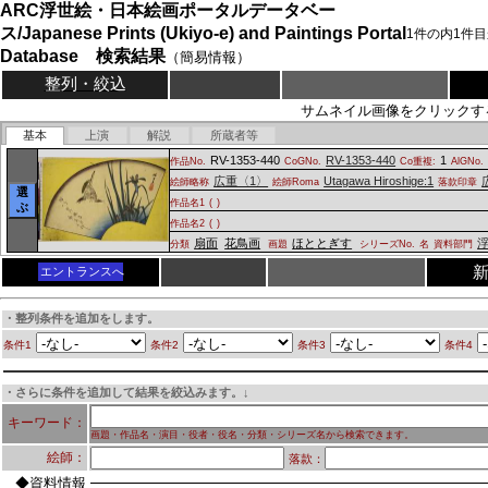
ARC浮世絵・日本絵画ポータルデータベー
ス/Japanese Prints (Ukiyo-e) and Paintings Portal
1
件の内
1
件目
Database 検索結果
（簡易情報）
整列・絞込
サムネイル画像をクリックす
基本
上演
解説
所蔵者等
RV-1353-440
RV-1353-440
1
作品No.
CoGNo.
Co重複:
AlGNo.
広重〈1〉
Utagawa Hiroshige:1
絵師略称
絵師Roma
落款印章
選
作品名1
(
)
ぶ
作品名2
(
)
扇面
花鳥画
ほととぎす
分類
画題
シリーズNo.
名
資料部門
エントランスへ
・整列条件を追加をします。
条件1
条件2
条件3
条件4
・さらに条件を追加して結果を絞込みます。↓
キーワード：
画題・作品名・演目・役者・役名・分類・シリーズ名から検索できます。
絵師：
落款：
◆資料情報