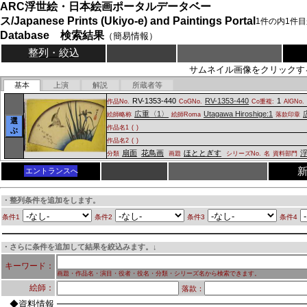
ARC浮世絵・日本絵画ポータルデータベー
ス/Japanese Prints (Ukiyo-e) and Paintings Portal
1
件の内
1
件目
Database 検索結果
（簡易情報）
整列・絞込
サムネイル画像をクリックす
基本
上演
解説
所蔵者等
RV-1353-440
RV-1353-440
1
作品No.
CoGNo.
Co重複:
AlGNo.
広重〈1〉
Utagawa Hiroshige:1
絵師略称
絵師Roma
落款印章
選
作品名1
(
)
ぶ
作品名2
(
)
扇面
花鳥画
ほととぎす
分類
画題
シリーズNo.
名
資料部門
エントランスへ
・整列条件を追加をします。
条件1
条件2
条件3
条件4
・さらに条件を追加して結果を絞込みます。↓
キーワード：
画題・作品名・演目・役者・役名・分類・シリーズ名から検索できます。
絵師：
落款：
◆資料情報