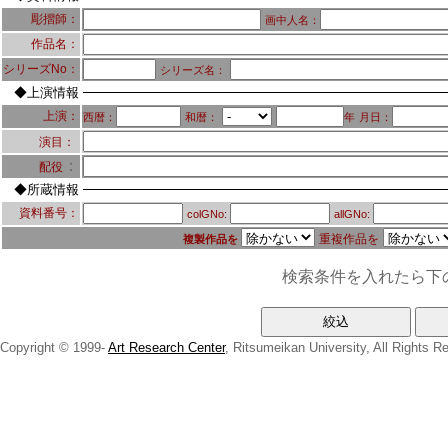
彫摺師：
画中人名：
作品名：
シリーズNo：
シリーズ名：
◆上演情報
上演：
西暦：
和暦：
年
月日：
演目：
：
配役
◆所蔵情報
資料番号：
colGNo:
allGNo:
重複作品を
複製作品を
検索条件を入れたら下
Copyright © 1999-
Art Research Center
, Ritsumeikan University, All Rights R