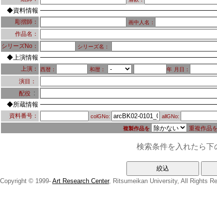
◆資料情報
彫摺師：
画中人名：
作品名：
シリーズNo：
シリーズ名：
◆上演情報
上演：
西暦：
和暦：
年
月日：
演目：
：
配役
◆所蔵情報
資料番号：
colGNo:
allGNo:
重複作品
複製作品を
検索条件を入れたら下
Copyright © 1999-
Art Research Center
, Ritsumeikan University, All Rights R