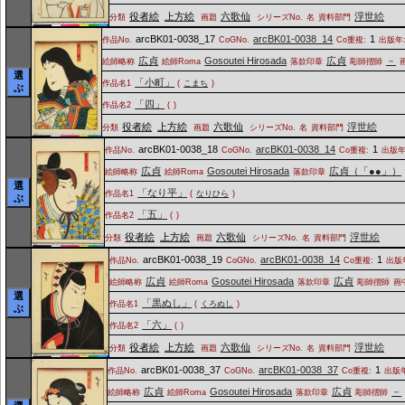
役者絵
上方絵
六歌仙
浮世絵
分類
画題
シリーズNo.
名
資料部門
arcBK01-0038_17
arcBK01-0038_14
1
作品No.
CoGNo.
Co重複:
出版年
広貞
Gosoutei Hirosada
広貞
－
絵師略称
絵師Roma
落款印章
彫師摺師
選
「小町」
作品名1
(
こまち
)
ぶ
「四」
作品名2
(
)
役者絵
上方絵
六歌仙
浮世絵
分類
画題
シリーズNo.
名
資料部門
arcBK01-0038_18
arcBK01-0038_14
1
作品No.
CoGNo.
Co重複:
出版年
広貞
Gosoutei Hirosada
広貞（「●●」）
絵師略称
絵師Roma
落款印章
選
「なり平」
作品名1
(
なりひら
)
ぶ
「五」
作品名2
(
)
役者絵
上方絵
六歌仙
浮世絵
分類
画題
シリーズNo.
名
資料部門
arcBK01-0038_19
arcBK01-0038_14
1
作品No.
CoGNo.
Co重複:
出版
広貞
Gosoutei Hirosada
広貞
絵師略称
絵師Roma
落款印章
彫師摺師
画
選
「黒ぬし」
作品名1
(
くろぬし
)
ぶ
「六」
作品名2
(
)
役者絵
上方絵
六歌仙
浮世絵
分類
画題
シリーズNo.
名
資料部門
arcBK01-0038_37
arcBK01-0038_37
1
作品No.
CoGNo.
Co重複:
出版年
広貞
Gosoutei Hirosada
広貞
－
絵師略称
絵師Roma
落款印章
彫師摺師