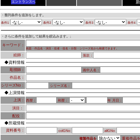
エントランスへ
・整列条件を追加をします。
条件1
条件2
条件3
条件4
・さらに条件を追加して結果を絞込みます。↓
キーワード：
画題・作品名・演目・役者・役名・分類・シリーズ名から検索できます。
絵師：
落款：
◆資料情報
彫摺師：
画中人名：
作品名：
シリーズNo：
シリーズ名：
◆上演情報
上演：
西暦：
和暦：
年
月日：
演目：
：
配役
◆所蔵情報
資料番号：
colGNo:
allGNo:
重複作品
複製作品を