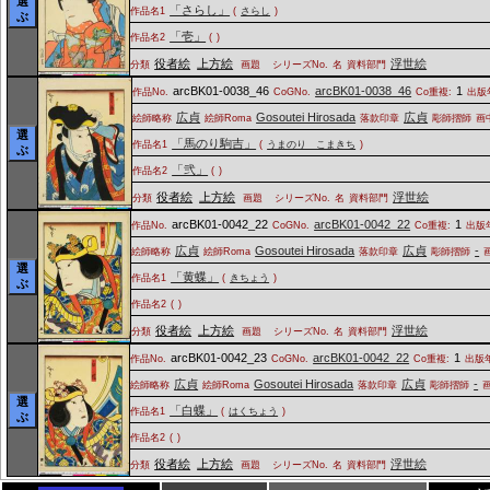
選
「さらし」
作品名1
(
さらし
)
ぶ
「壱」
作品名2
(
)
役者絵
上方絵
浮世絵
分類
画題
シリーズNo.
名
資料部門
arcBK01-0038_46
arcBK01-0038_46
1
作品No.
CoGNo.
Co重複:
出版
広貞
Gosoutei Hirosada
広貞
絵師略称
絵師Roma
落款印章
彫師摺師
画
選
「馬のり駒吉」
作品名1
(
うまのり こまきち
)
ぶ
「弐」
作品名2
(
)
役者絵
上方絵
浮世絵
分類
画題
シリーズNo.
名
資料部門
arcBK01-0042_22
arcBK01-0042_22
1
作品No.
CoGNo.
Co重複:
出版
広貞
Gosoutei Hirosada
広貞
-
絵師略称
絵師Roma
落款印章
彫師摺師
選
「黄蝶」
作品名1
(
きちょう
)
ぶ
作品名2
(
)
役者絵
上方絵
浮世絵
分類
画題
シリーズNo.
名
資料部門
arcBK01-0042_23
arcBK01-0042_22
1
作品No.
CoGNo.
Co重複:
出版年
広貞
Gosoutei Hirosada
広貞
-
絵師略称
絵師Roma
落款印章
彫師摺師
選
「白蝶」
作品名1
(
はくちょう
)
ぶ
作品名2
(
)
役者絵
上方絵
浮世絵
分類
画題
シリーズNo.
名
資料部門