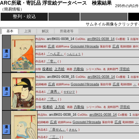
ARC所蔵・寄託品 浮世絵データベース 検索結果
295
件の内
1
件
（簡易情報）
整列・絞込
サムネイル画像をクリックす
基本
上演
解説
所蔵者等
arcBK01-0038_14
arcBK01-0038_14
1
作品No.
CoGNo.
Co重複:
出版年
広貞
Gosoutei Hirosada
広貞
絵師略称
絵師Roma
落款印章
彫師摺師
画中
選
「へん正」
作品名1
(
へんじょう
)
ぶ
「壱」
作品名2
(
)
役者絵
上方絵
六歌仙
浮世絵
分類
画題
シリーズNo.
名
資料部門
arcBK01-0038_15
arcBK01-0038_14
1
作品No.
CoGNo.
Co重複:
出版年
広貞
Gosoutei Hirosada
広貞
－
絵師略称
絵師Roma
落款印章
彫師摺師
選
「康秀」
作品名1
(
やすひで
)
ぶ
「弐」
作品名2
(
)
役者絵
上方絵
六歌仙
浮世絵
分類
画題
シリーズNo.
名
資料部門
arcBK01-0038_16
arcBK01-0038_14
1
作品No.
CoGNo.
Co重複:
出版
広貞
Gosoutei Hirosada
広貞
－
絵師略称
絵師Roma
落款印章
彫師摺師
選
「喜せん」
作品名1
(
きせん
)
ぶ
「三」
作品名2
(
)