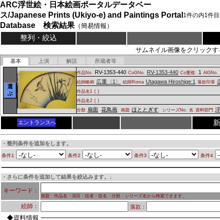
ARC浮世絵・日本絵画ポータルデータベー
ス/Japanese Prints (Ukiyo-e) and Paintings Portal
1
件の内
1
件目
Database 検索結果
（簡易情報）
整列・絞込
サムネイル画像をクリックす
基本
上演
解説
所蔵者等
RV-1353-440
RV-1353-440
1
作品No.
CoGNo.
Co重複:
AlGNo.
広重〈1〉
Utagawa Hiroshige:1
絵師略称
絵師Roma
落款印章
選
作品名1
(
)
ぶ
作品名2
(
)
扇面
花鳥画
ほととぎす
分類
画題
シリーズNo.
名
資料部門
エントランスへ
・整列条件を追加をします。
条件1
条件2
条件3
条件4
・さらに条件を追加して結果を絞込みます。↓
キーワード：
画題・作品名・演目・役者・役名・分類・シリーズ名から検索できます。
絵師：
落款：
◆資料情報