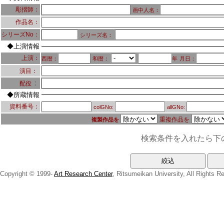
彫摺師：
画中人名：
作品名：
シリーズNo：
シリーズ名：
◆上演情報
上演：
西暦：
和暦：
年
月日：
演目：
：
配役
◆所蔵情報
資料番号：
colGNo:
allGNo:
重複作品を
複製作品を
検索条件を入れたら下
Copyright © 1999-
Art Research Center
, Ritsumeikan University, All Rights R