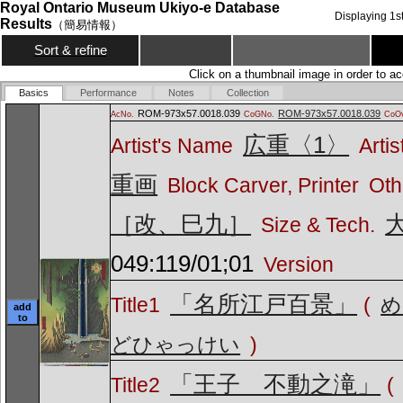
Royal Ontario Museum Ukiyo-e Database
Displaying
1
s
Results
（簡易情報）
Sort & refine
Click on a thumbnail image in order to ac
Basics
Performance
Notes
Collection
ROM-973x57.0018.039
ROM-973x57.0018.039
AcNo.
CoGNo.
CoOv
広重〈1〉
Artist's Name
Artis
重画
Block Carver, Printer
Oth
［改、巳九］
Size & Tech.
049:119/01;01
Version
「名所江戸百景」
Title1
(
め
add
to
どひゃっけい
)
「王子 不動之滝」
Title2
(