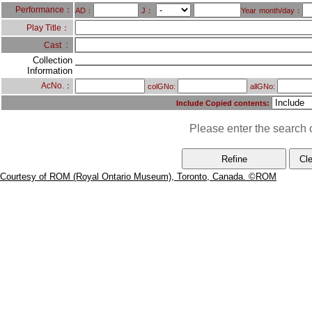
Performance：
AD：
J：
Year
month/day：
Play Title：
：
Cast
Collection
Information
AcNo.：
colGNo:
allGNo:
Include Copied contents:
Please enter the search c
Courtesy of ROM (Royal Ontario Museum), Toronto, Canada. ©ROM