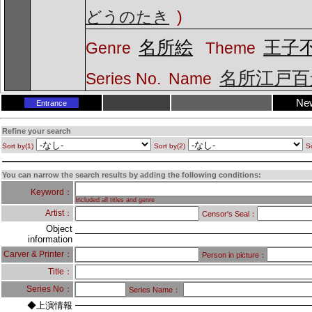
どうのたき
)
名所絵
王子
Genre
Theme
名所江戸百
Series No.
Name
Ne
Entrance
Refine your search
Sort by(1)
Sort by(2)
So
You can narrow the search results by adding the following conditions:
Keyword：
Included all titles and genre
Artist：
Censor's Seal：
Object
information
Carver & Printer：
Person in picture：
Title：
Series No：
Series Name：
◆上演情報