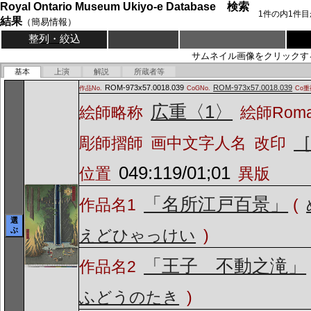
Royal Ontario Museum Ukiyo-e Database 検索
1
件の内
1
件目
結果
（簡易情報）
整列・絞込
サムネイル画像をクリックす
基本
上演
解説
所蔵者等
ROM-973x57.0018.039
ROM-973x57.0018.039
作品No.
CoGNo.
Co重
広重〈1〉
絵師略称
絵師Rom
彫師摺師
画中文字人名
改印
049:119/01;01
位置
異版
「名所江戸百景」
作品名1
(
選
ぶ
えどひゃっけい
)
「王子 不動之滝」
作品名2
ふどうのたき
)