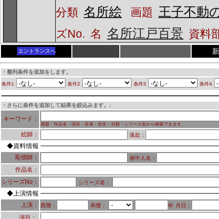
名所絵
王子不動
分類
画題
名所江戸百景
ズNo.
名
資料
エントランスへ
・整列条件を追加をします。
条件1
条件2
条件3
条件4
・さらに条件を追加して結果を絞込みます。↓
キーワード：
画題・作品名・演目・役者・役名・分類・シリーズ名から検索できます。
絵師：
落款：
◆資料情報
彫摺師：
画中人名：
作品名：
シリーズNo：
シリーズ名：
◆上演情報
上演：
西暦：
和暦：
年
月日：
演目：