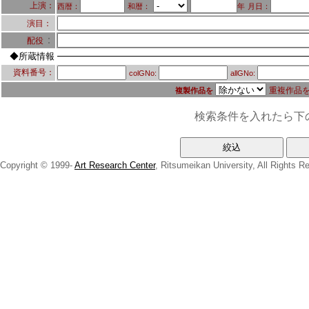
上演：
西暦：
和暦：
年
月日：
演目：
：
配役
◆所蔵情報
資料番号：
colGNo:
allGNo:
重複作品
複製作品を
検索条件を入れたら下
Copyright © 1999-
Art Research Center
, Ritsumeikan University, All Rights R