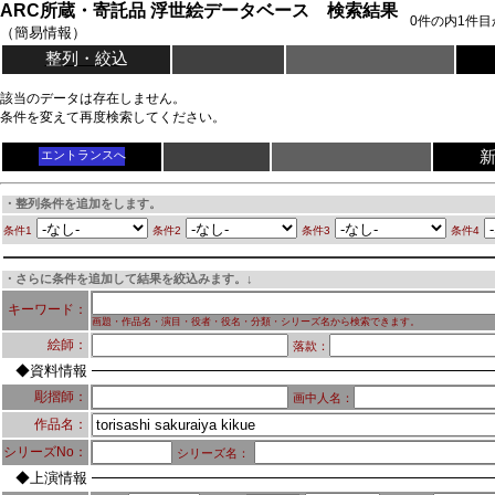
ARC所蔵・寄託品 浮世絵データベース 検索結果
0
件の内
1
件目
（簡易情報）
整列・絞込
該当のデータは存在しません。
条件を変えて再度検索してください。
エントランスへ
・整列条件を追加をします。
条件1
条件2
条件3
条件4
・さらに条件を追加して結果を絞込みます。↓
キーワード：
画題・作品名・演目・役者・役名・分類・シリーズ名から検索できます。
絵師：
落款：
◆資料情報
彫摺師：
画中人名：
作品名：
シリーズNo：
シリーズ名：
◆上演情報