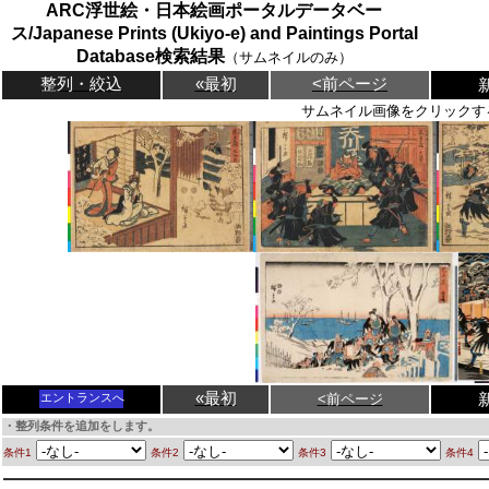
ARC浮世絵・日本絵画ポータルデータベー
ス/Japanese Prints (Ukiyo-e) and Paintings Portal
Database検索結果
（サムネイルのみ）
整列・絞込
«最初
<前ページ
サムネイル画像をクリックす
«最初
<前ページ
エントランスへ
・整列条件を追加をします。
条件1
条件2
条件3
条件4