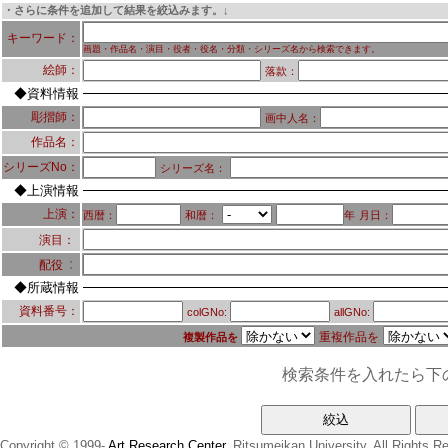
・さらに条件を追加して結果を絞込みます。↓
キーワード：
画題・作品名・演目・役者・役名・分類・シリーズ名から検索できます。
絵師：
落款：
◆資料情報
彫摺師：
画中人名：
作品名：
シリーズNo：
シリーズ名：
◆上演情報
上演：
西暦：
和暦：
年
月日：
演目：
：
配役
◆所蔵情報
資料番号：
colGNo:
allGNo:
重複作品を
複製作品を
検索条件を入れたら下
Copyright © 1999-
Art Research Center
, Ritsumeikan University, All Rights R